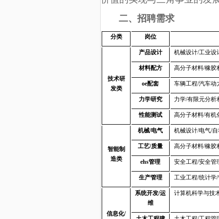
二、招聘需求
分类
岗位
产品设计
机械设计/工业设
材料配方
高分子材料/橡胶
技术研
oe
配套
车辆工程/汽车动
发类
力学研究
力学/有限元分析
性能测试
高分子材料/有机
机械/电气
机械设计/电气/自
工艺/质量
高分子材料/橡胶
智能制
造类
ehs
管理
安全工程/安全管
生产管理
工业工程/统计学
系统开发/运
计算机科学与技
维
信息化/
土木工程建
土木工程/工程管