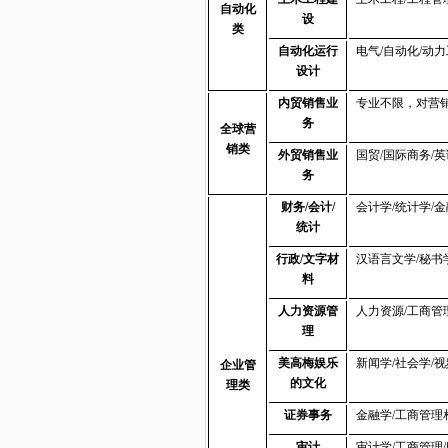
自动化
设
类
自动化运行
电气/自动化/动力
设计
内贸销售业
专业不限，对营
务
全球营
销类
外贸销售业
国贸/国际商务/英
务
财务/会计/
会计学/统计学/
统计
行政/文字材
汉语言文学/秘书
料
人力资源管
人力资源/工商管
理
美高梅娱乐
新闻学/社会学/
企业管
的文化
理类
证券事务
金融学/工商管理
审计
审计学/工商管理