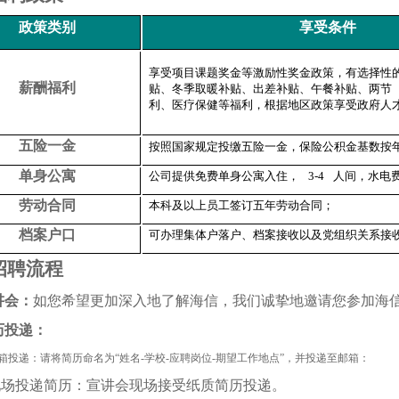
政策类别
享受条件
享受项目课题奖金等激励性奖金政策，有选择性
薪酬福利
贴、冬季取暖补贴、出差补贴、午餐补贴、两节
利、医疗保健等福利，根据地区政策享受政府人
五险一金
按照国家规定投缴五险一金，保险公积金基数按
单身公寓
公司提供免费单身公寓入住，
3-4
人间，水电
劳动合同
本科及以上员工签订五年劳动合同；
档案户口
可办理集体户落户、档案接收以及党组织关系接
招聘流程
讲会：
如您希望更加深入地了解海信，我们诚挚地邀请您参加海
历投递：
箱投递：请将简历命名为“姓名-学校-应聘岗位-期望工作地点”，并投递至邮箱：
现场投递简历：宣讲会现场接受纸质简历投递。