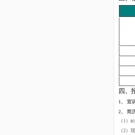
四、
1、
宣
2、
简
（1）
邮
（2）