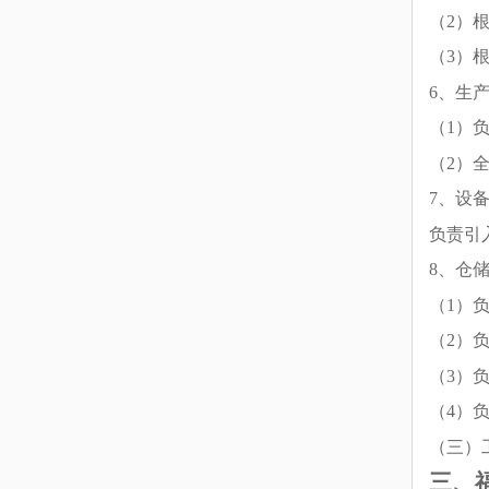
（2）
（3）
6
、生
（1）
（2）
7
、设
负责引
8
、仓
（1）
（2）
（3）
（4）
（三）
三、