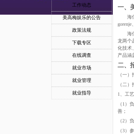
工作动态
一、
海
美高梅娱乐的公告
gore
政策法规
海
龙两个
下载专区
化技术
在线调查
产品涵
二
就业市场
（一）
就业管理
（二）
就业指导
1
、工
（1）
善；
（2）
（3）