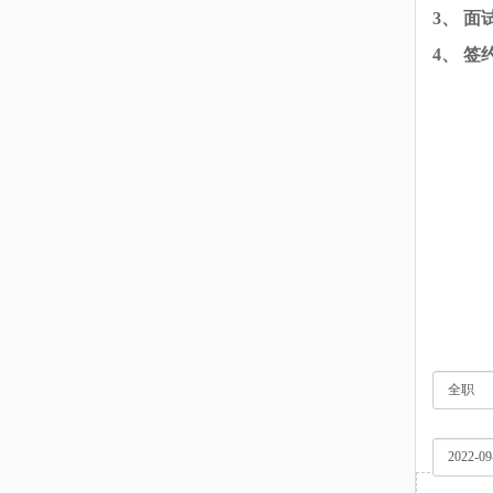
3、
面
4、
签