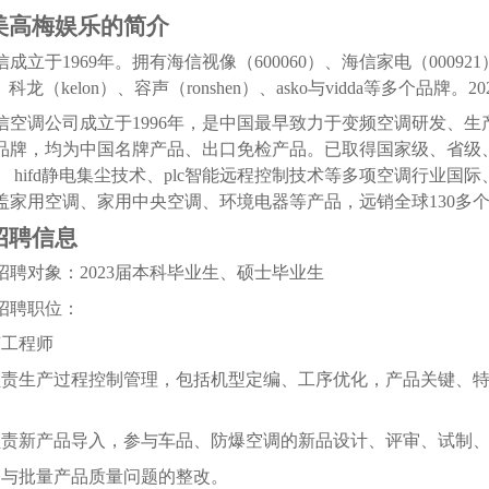
美高梅娱乐的简介
信成立于1969年。拥有海信视像（600060）、海信家电（000
nje、科龙（kelon）、容声（ronshen）、asko与vidda等
信空调公司成立于1996年，是中国最早致力于变频空调研发、
品牌，均为中国名牌产品、出口免检产品。已取得国家级、省级、市级科
、 hifd静电集尘技术、plc智能远程控制技术等多项空调行业
盖家用空调、家用中央空调、环境电器等产品，远销全球130多
、招聘信息
招聘对象：2023届本科毕业生、硕士毕业生
招聘职位：
艺工程师
负责生产过程控制管理，包括机型定编、工序优化，产品关键、
负责新产品导入，参与车品、防爆空调的新品设计、评审、试制、
参与批量产品质量问题的整改。