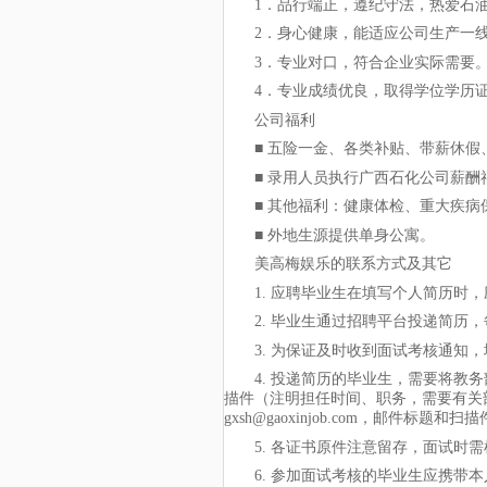
1．品行端正，遵纪守法，热爱石
2．身心健康，能适应公司生产一
3．专业对口，符合企业实际需要
4．专业成绩优良，取得学位学历
公司福利
■ 五险一金、各类补贴、带薪休假
■ 录用人员执行广西石化公司薪
■ 其他福利：健康体检、重大疾
■ 外地生源提供单身公寓。
美高梅娱乐的联系方式及其它
1. 应聘毕业生在填写个人简历
2. 毕业生通过招聘平台投递简历
3. 为保证及时收到面试考核通知
4. 投递简历的毕业生，需要将
描件（注明担任时间、职务，需要有关
gxsh@gaoxinjob.com
，邮件标题和扫描件
5. 各证书原件注意留存，面试时
6. 参加面试考核的毕业生应携