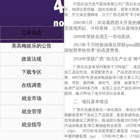
中国石油天然气股份有限公司广西石化
区，地理位置优越，面向东南亚，背靠大西南
陆、空立体交通网络，位于广西北部湾“半小时
2005年5月，沐浴着西部大开
里拔地而起。斗转星移，公司从落地生
工作动态
2009年荣获全国五一劳动奖状。
2013年千万吨炼油项目荣获ip
美高梅娱乐的公告
国智慧带给世界”的高度赞誉。
政策法规
2018年荣获广西“清洁生产企业”称
广西石化是单系列整装千万吨炼厂，项
下载专区
加工适应性强、装置配套齐全、产品优质清洁的等优
整、400万吨/年渣油加氢脱硫等23套主要
煤、芳烃、聚丙烯、液化气、沥青、硫黄等产
在线调查
各类产品9400多万吨，实现工业总产值近4
困局，极大带动了地方经济社会发展。
就业市场
二、项目基本情况
广西石化建设炼化一体化项目，推动公
就业管理
裂解装置和下游化工产品装置，配套新建和改
造和新建化工两部分。炼油部分新建200万吨/年
就业指导
汽油加氢装置/苯乙烯抽提联合装置、18万吨/年丁
（fdpe）、30万吨/年高密度聚乙烯装置（hdp
年聚丙烯装置（pp）、5万吨/年己烯-1、27/6