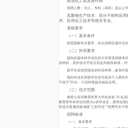
炼油化工装置操作岗
招聘人数：
56人，专科（高职）及以上
高聚物生产技术、高分子材料应用
术、应用化工技术等相关专业。
资格要求
（一）基本条件
按照国家有关要求，本次招聘应届毕业
（二）外语要求
国内应届本科毕业生的大学英语四级考
语种的，其外语水平应分别达到相应标准；外
留学生应按照报名的外语种类，参加中
国内毕业生和留学生也可提供个人两年
不低于785分，小语种需提供相应证明。
（三）优才范围
泰晤士高等教育世界大学排名前
50 
教育部学科评估结果为a 的毕业生；获得全
评选为普通高校省级“三好学生”“优秀学生
招聘标准
（一）
基本要求