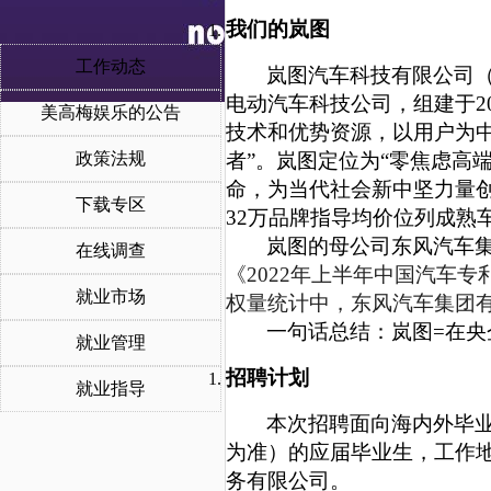
我们的岚图
工作动态
岚图汽车科技有限公司
电动汽车科技公司，组建于2
美高梅娱乐的公告
技术和优势资源，以用户为
政策法规
者”。岚图定位为“零焦虑高
命，为当代社会新中坚力量创
下载专区
3
2
万品牌指导均价位列成熟
岚图的母公司东风汽车
在线调查
《
2022年上半年中国汽车
就业市场
权量统计中，东风汽车集团
一句话总结：岚图
=在央
就业管理
招聘计划
就业指导
本次招聘面向海内外毕
为准）的应届毕业生，工作
务有限公司。