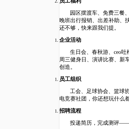
员工福利
园区摆渡车、免费三餐
晚班出行报销、出差补助、
还不够，快来跟我们提。
企业活动
生日会、春秋游、
c
eo
吐
周三健身日、演讲比赛、新
创造。
员工组织
工会、足球协会、篮球
电竞赛社团，你还想玩什么
招聘流程
投递简历，完成测评
——