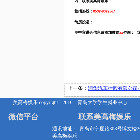
四、联系美高梅娱乐：
校招热线：
0539-8392567
简历投递：
空中宣讲会信息请添加微信
咨询：（
xx
上一条：
润华汽车控股有限公司
美高梅娱乐 copyright ? 2016 青岛大学学生就业中心
微信平台
联系美高梅娱乐
通讯地址：
青岛市宁夏路308号博文楼20
美高梅娱乐