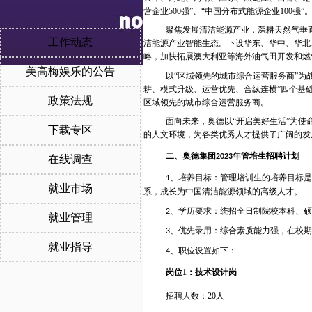
营企业500强”、“中国分布式能源企业100强”
聚焦发展清洁能源产业，深耕天然气垂
工作动态
洁能源产业智能生态。
下设华东、华中、华北
略，加快拓展澳大利亚等海外油气田开发和燃
美高梅娱乐的公告
以
“区域领先的城市综合运营服务商”为
耕、模式升级、运营优先、合纵连横”四个基
政策法规
区域领先的城市综合运营服务商。
面向未来，奥德以
“开启美好生活”为使
下载专区
的人文环境，为各类优秀人才提供了广阔的发
二、奥德集团
年管培生招聘计划
2023
在线调查
、
培养目标：
管理培训生
的培养目标是
1
就业市场
系
，
成长为
中国清洁能源
领域
的高级人才
。
、学历
要求
：
统招
全日
制院校
本科、硕
2
就业管理
、优先录用：综合素质能力强，在校期
3
就业指导
、
职位设置
如下：
4
岗位
1：技术设计岗
招聘人数：
20人