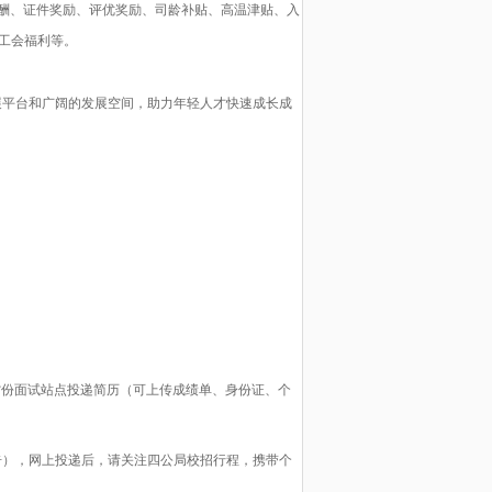
酬
、证件
奖励
、
评优奖励、
司龄补贴、高温津贴、入
工会福利等。
展平台和广阔的发展空间，助力年轻人才快速成长成
省份面试站点投递简历（可上传
成绩单、身份证、个
告），网上投递后，请关注四公局校招行程，携带个
。