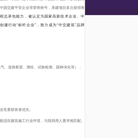
中国交建平安企业等荣誉称号，
承建项目多次获得鲁
程总承包能力
，
被认定为国家高新技术企业、中
杆创建行动
“标杆企业”，致力成为“中交建筑”品牌
电气、
道路桥梁
、
测绘、试验检测、园林绿化
等），
专业竞赛获奖者优先。
，能适应建筑施工行业环境，与我局用人要求相匹配。