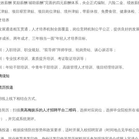
效薪酬 奖励薪酬 辅助薪酬
”
完善的四元薪酬体系，
央企正式编制、
六
险
二
金、绩效
薪
原津贴、项目艰苦津贴、项目岗位津贴、境外津贴
，
带薪
休假
、免费食宿、健康体检、
才培养
发展通道
相互贯通
，人才培养机制全面
覆盖
，
岗位竞聘机制公平公正，
提供良好的发
年成长、两年成才、三年独当一面
”
年轻人才培养目标。
训：入职培训、职业规划、
“
双导师
”
拜师学技、轮岗旁站、谈心谈话等；
训：专业技术培训、素质提升培训、考证取证培训等；
训：
年轻
干部培训、中青年
干部
培训
、高级管理人才培训、项目经理培训等。
聘须知
简历投递
用线上线下相结合方式。
递简历：扫描
美高梅娱乐的人才招聘平台二维码
，选择对应岗位，选择毕业院校所在
件
）
，
并完成系统测评
。
场
投递
：根据疫情防控形势和政策要求，适时开展入校招聘宣讲（时间地点见学校公
绩单、就业推荐表复印件、身份证复印件等简历材料就近参加现场宣讲会或网上宣讲会