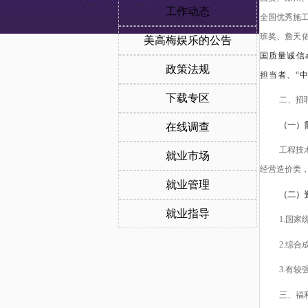
工作动态
全国优秀施
班奖、詹天
美高梅娱乐的公告
国质量诚信
政策法规
担当者、“
下载专区
二、招
（一）
在线调查
工程技
就业市场
经营
造价类
就业管理
（二）
就业指导
1.国家统
2.综
3.有
三、福