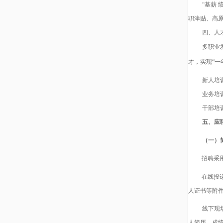
“
基薪
绩
职津贴、高
四、人
多
职业
才
，
实现
“
一
新人培
业务培
干部培
五、应
（一）
招聘采
在线投
人证书等附
线下现
人简历、成