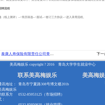
招聘流程
递
（
线上测评
）
-->
简历筛选
-->
面试
-->
签订三方协议
-->
进入录用流程。
：
泰康人寿保险有限责任公司青岛分公司招聘简章
下一
美高梅娱乐 copyright ? 2016 青岛大学学生就业中心
联系美高梅娱乐
美高梅娱
通讯地址：
青岛市宁夏路308号博文楼201b
美高梅娱乐
的联系方
0532-85953125（市场招聘）
式：
0532-85950920（就业管理）