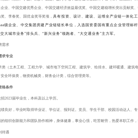
工企业、中国交建优秀企业、中国交建经济效益最优奖、中国交建稳增长突出贡献奖、
佑奖、李春奖、国优金奖等奖项，
具有投资、设计、建设、
运维全产业链
一体化工
aaa级企业
、中交集团房建产业链链长单位，
入选国资委国有重点企业管理标
中交大城市业务”排头兵、“新兴业务”领跑者、“大交通业务”主力军。
聘需求
需求专业
术类（土木工程、工程力学、城市地下空间工程、建筑学、给排水、建环暖通、建筑
，安全环保类，物资机械类，财务会计类，综合管理类
等
。
资格条件
招202
3
届毕业生，本科及以上学历。
合成绩良好，毕业时取得毕业证、学位证、报到证。党员、学生干部、校园活动达人、
较强的组织创新能力和团队协作精神，身体健康，事业心强，吃苦耐劳，热爱本职工作
利待遇