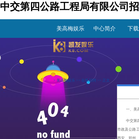
中交第四公路工程局有限公司招
美高梅娱乐
中心简介
下载
>
美高梅娱乐
>>
在线招聘
>> 正文
一、美
中交第
市政及公路
西安、
郑州