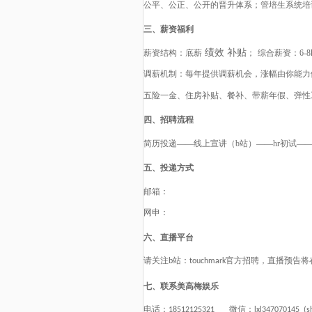
公平、公正、公开
的
晋升体系
；
管培生系统培
三、薪资福利
绩效 补贴
薪资结构：底薪
；
综合薪资：
6-8
调薪机制：每年提供调薪机会，涨幅由你能力
五险一金、住房补贴、餐补、带薪年假、弹性
四、招聘流程
简历投递
——线上宣讲（b站）——hr初试—
五、投递方式
邮箱：
网申：
六、直播平台
请关注
站：
官方招聘，直播预告将
b
touchmark
七、联系美高梅娱乐
电话：
微信：
18512125321
lxl347070145 (s