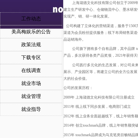
上海箴德文化科技有限公司创立于
20
建立生产研发中心、仓储物流中心、墨水研发
实现产、销、研一体化发展。
工作动态
公司构建了立体化的营销渠道，服务于
15
美高梅娱乐的公告
渠道为会员粉丝提供服务；线下布局销售渠道
品远销海外。
政策法规
公司旗下拥有多个自有品牌，其中品牌
t
产品，多次获得各类产品奖项，
2021年获得
下载专区
公司践行多元化的生态发展，对公司未
在线调查
展示、产业园区等，将建立公司的全方位发展
大的社会价值。
就业市场
公司的发展历程：
就业管理
2009年 上海箴德文化科技有限公司注册成立
2011年 线上线下同步发展，电商部门成立
就业指导
2012年 线上业务全面超越线下，线上年销售额
2014年 创立touchmark品牌，线上年销售额突破
2015年 touchmark品牌成为马克笔
类目畅销品