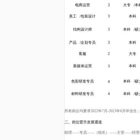
电商运营
3
大专
/本
美工
/包装设计
3
本科
结构设计师
3
本科
/硕
产品
/企划专员
3
本科
客服
2
大专
新媒体运营
本科
3
色彩研发专员
本科
/硕
4
材料研发专员
4
本科
/硕
所有岗位均要求
2022年7月-2023年6月毕业生
二、岗位晋升发展通道
助理
——专员——（组长）——主管——经理