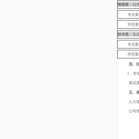
营销类：
销
专业要
学历要
技术类：
美
专业要
学历要
四、
1、专场
面试
五、
人力
公司