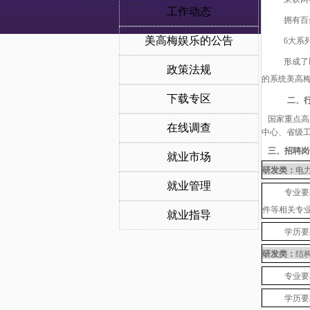
工作动态
拥有百
美高梅娱乐的公告
6
大系
形成了
政策法规
的系统美高
下载专区
二、
国家重点高
在线调查
中心、省级
三、招聘岗
就业市场
研发类：
电
就业管理
专业要
件等相关专
就业指导
学历要
研发类：
结
专业要
学历要