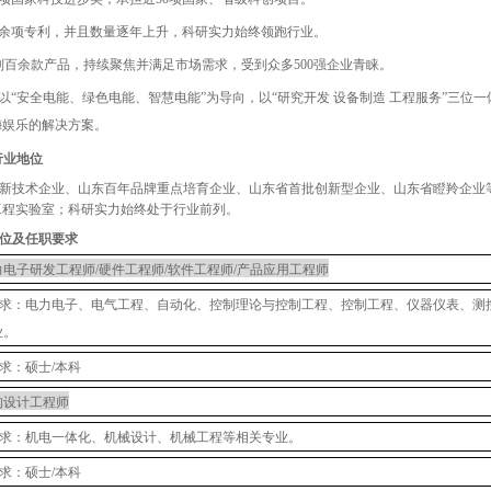
余项专利，并且数量逐年上升，科研实力始终领跑行业。
列百余款产品，持续聚焦并满足市场需求
，受到众多
500强企业青睐。
以
“安全电能、绿色电能、智慧电能”为导向，以“研究开发 设备制造 工程服务”三
梅娱乐的解决方案。
行业地位
新技术企业、山东百年品牌重点培育企业、山东省首批创新型企业、山东省瞪羚企业
工程实验室；科研实力始终处于行业前列。
位及任职要求
力电子研发工程师
/硬件工程师/软件工程师/产品应用工程师
求：电力电子、电气工程、自动化、控制理论与控制工程、控制工程、仪器仪表、测
业。
求：硕士
/本科
构设计工程师
求：机电一体化、机械设计、机械工程等相关专业。
求：硕士
/本科