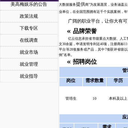
美高梅娱乐的公告
提供
大数据服务
商
”为发展愿景，业务涵盖
业单位，在全国范围拥有近千个实践案例，年
政策法规
广阔的职业平台，让你大有可
下载专区
«
品牌荣誉
亿云信息承担省市级重点大数据、人工
在线调查
文30余篇，申请发明专利近40项，注册商标
平台等28项服务或产品，其中7项获评省级以
就业市场
例”名单。
«
招聘岗位
就业管理
管
就业指导
岗位
需求数量
学历
管培生
10
本科及以上
应
需求