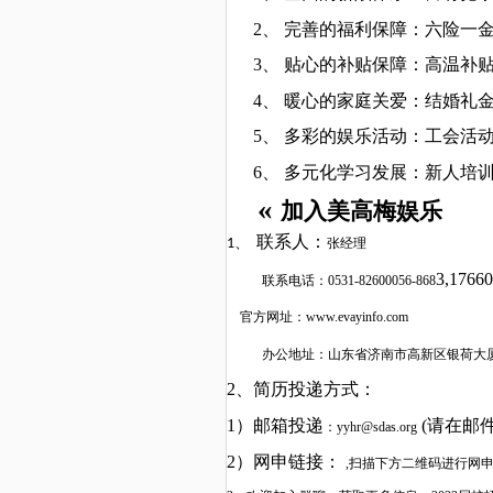
2、
完善的福利保障：六险一
3、
贴心的补贴保障：高温补
4、
暖心的家庭关爱：结婚礼
5、
多彩的娱乐活动：
工会活
6、
多元化学习发展：
新人培
«
加入美高梅娱乐
联系人：
1、
张经理
3,176
联系电话：
0531-82600056-868
官方网址：
www.evayinfo.com
办公地址：山东省济南市高新区银荷大
2、简历投递方式：
1）
邮箱
投递
(请在邮件
：
yyhr@sdas.org
2）网申链接：
,扫描下方二维码进行网申，