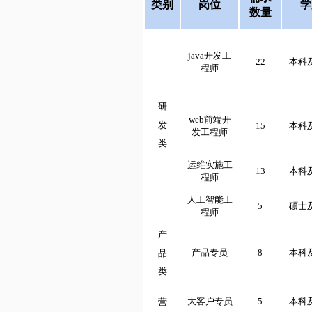
类别
岗位
学
数量
java开发工
22
本科
程师
研
web前端开
发
15
本科
发工程师
类
运维实施工
13
本科
程师
人工智能工
5
硕士
程师
产
产品专员
8
本科
品
类
大客户专员
5
本科
营