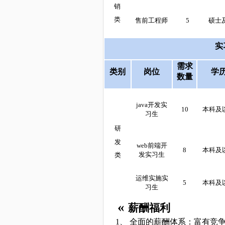
销
类
售前工程师
5
硕士
实
需求
类别
岗位
学
数量
java开发实
10
本科及
习生
研
发
web前端开
8
本科及
发实习生
类
运维实施实
5
本科及
习生
«
薪酬福利
1、
全面的薪酬体系：富有竞