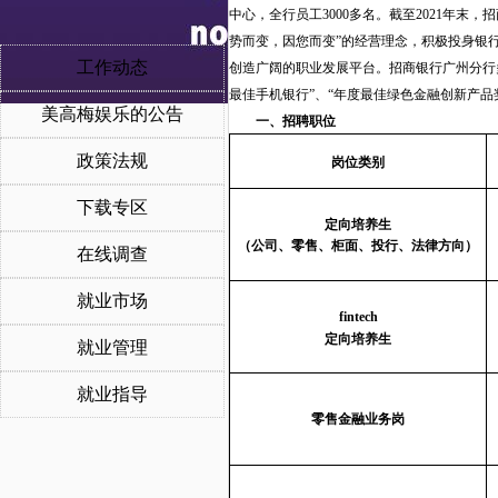
中心，全行员工3000多名。截至202
1
年末，招
势而变，因您而变”的经营理念，积极投身银
工作动态
创造广阔的职业发展平台。招商银行广州分行多
最佳手机银行”、“年度最佳绿色金融创新产品
美高梅娱乐的公告
一
、
招聘职位
政策法规
岗位类别
下载专区
定向培养
生
（
公司、零售、柜面、投行、法律
方向）
在线调查
就业市场
fintech
定向
培
养
生
就业管理
就业指导
零售金融业务岗