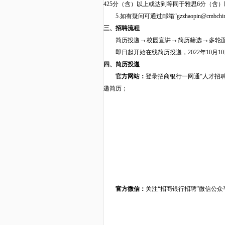
425分（含）
以上
或达到
等同于
雅思
6分（含
5.如有疑问可通过邮箱“
gzzhaopin@cmbchi
三
、招聘流程
→
→
→
简历
投递
校园
宣讲
简历
筛选
多
轮
即日起开始在线简历投递，
2022年10
四
、简历投递
官方网站
：
登录招商银行
一网通
“人才
招
递简历
；
官方微信
：
关注
“招商银行招聘”
微信
公众