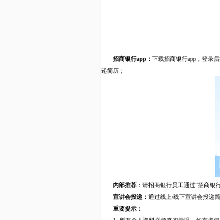
招商
银行
app
：
下载
招
商银行
app，
登录后
递简历
；
内部
推荐
：
请
招商银行
员工
通过
“招商银
宣讲会投递
：
通过
线上
/线下宣讲会投
递
重要
提示
：