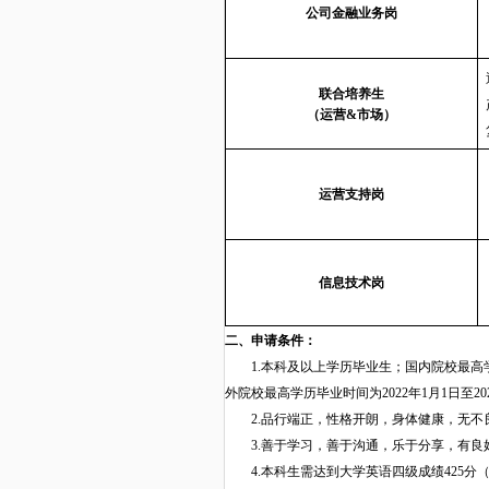
公司金融业务岗
联合
培养生
（
运营
&市场）
运营支持岗
信息
技术
岗
二
、
申请
条件：
1.本
科及以上
学历
毕业生
；国内
院校最高
外院校最高
学历毕业时间为
2022年1月1日
至
2
2
.
品行端正，性格开朗，
身体健康，
无不
3
.善于学习，善于沟通，乐
于分享
，有良
4
.本科生需达到大学
英语四级
成绩
425分