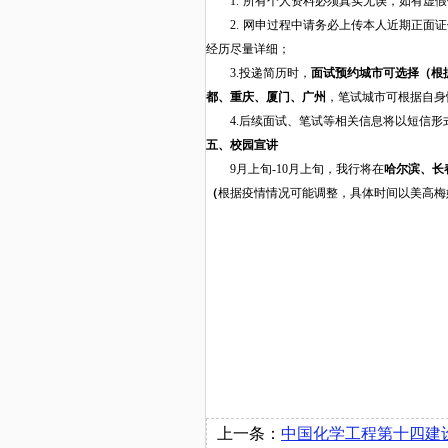
1.
所有个人资料必须真实无误，如有虚假
2
.
网申过程中请务必上传本人近期正面证
经历尽量详细；
3.投
递简历时，
面
试预约城市
可选择（根
都、重庆、厦门、广州
，笔
试
城市可
根
据
自身
4
.后续面试
、笔试
等相关
信息
将以
短信形
五、
校园宣讲
9
月上旬
-
10月上
旬，我行将
在
哈尔滨、长
（
根据
疫情情况可能调整
，具体
时间以美高梅
上一条：
中国化学工程第十四建设有限公司