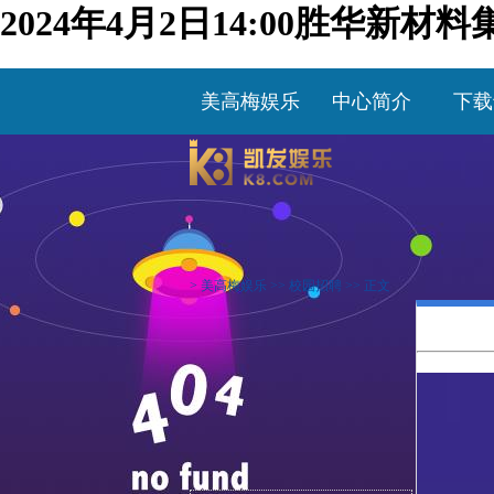
2024年4月2日14:00胜华新
美高梅娱乐
中心简介
下载
>
美高梅娱乐
>>
校园招聘
>> 正文