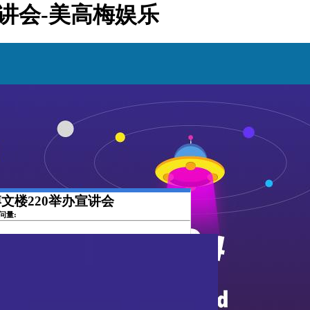
宣讲会-美高梅娱乐
博文楼220举办宣讲会
访问量: