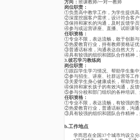
方向：
班课教师
/一对一教师
岗位职责：
①负责高中教学工作，为学生提供高
②深度挖掘客户需求，设计符合客户
③保持和家长的沟通，及时反馈学员
④参与或运营讲座、直播、试听课等
任职资格：
①专业不限，表达流畅，敢于创新与
②热爱教育行业，持有教师资格证优
③普通话标准，沟通表达自然大方，
④具有较强的组织和团队合作精神，
3.
彼芯学习教练岗
岗位职责：
①跟踪学生学习情况、帮助学生集中
②参与招生、讲座、社群运营等工作
③关爱学生身心健康成长，帮助学生
④保持和家长孩子的有效沟通，反馈
⑤参与分校和部门组织的各种培训、
任职资格：
①专业不限，表达流畅，有较强的责
②热爱教育行业，普通话标准，沟通
③具有较强的组织和团队合作精神，
b.
工作地点
学而思在全国
37个城市均设立