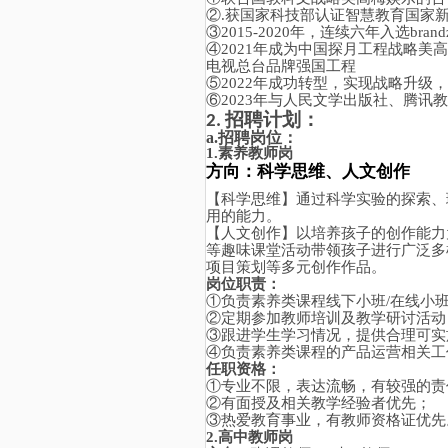
②.
获国家科技部认证智慧教育国家
③
2015-2020年，连续六年入选bra
④
2021年成为中国探月工程战略
电视总台品牌强国工程
⑤
2022年成功转型，实现战略升级
⑥
2023年与人民文学出版社、腾讯
招聘计划：
2.
a.
招聘岗位：
1.
素养教师岗
方向：
科学思维、人文创作
【科学思维】通过科学实验的探索、
用的能力。
【人文创作】以培养孩子的创作能力
等趣味课堂活动带领孩子进行广泛多
项目策划等多元创作作品。
岗位职责：
①负责素养类课程线下小班/在线小
②定期参加教师培训及教学研讨活动
③跟进学生学习情况，提供合理可实
④负责素养类课程的产品运营相关工
任职资格：
①专业不限，表达流畅，有较强的责
②有面授及相关教学经验者优先；
③热爱教育事业，有教师资格证优先
2.
高中教师岗