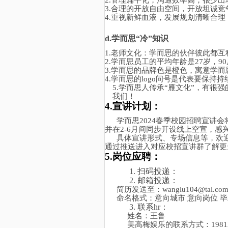
2.
管理扁平化，沟通效率高，很少出
3.
合理的开放自由空间，开放坦诚竞
4.
重视新鲜血液，发展规划清晰合理
d.
学而思
“冷”知识
1.
老师文化：学而思的伙伴彼此都互
2.
学而思员工的平均年龄是
27岁，9
3.
学而思的品牌色是橙色，寓意学而
4.
学而思的
logo问号是代表要保持
5.
学而思人传承
“雁文化”，有很
我们！
4.宣讲计划：
学而思
2024春季校园招聘宣讲
并在2-6月间同步开设线上空宣，感
具体宣讲形式、专场信息等，欢
通过推送进入对应校招宣讲群了解更
5.岗位应聘：
1.
扫码投递：
2.
邮箱投递：
简历发送至：
wanglu104@tal.co
命名格式：意向城市
意向岗位 毕
3.
联系
hr：
姓名：
王鲁
美高梅娱乐的联系方式：
1981