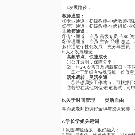
i.
发展路径：
教师通道：
①专业通道：初级教师-中级教师-高级教师
②管理通道：初级教师-年级组长-业务负责
非教师通道：
①专业通道：专员-高级专员-专家-资深专家
②管理通道：专员-主管-经理-总监-.....
多种通道个性化发展，充分尊重员工
ii.
人才发展理念
高频节点、快速成长
①公开透明，保障公平；
②一年2-6次晋升及调薪窗口（
③对于组织有特殊贡献、价值意
活水调转，灵活变通
①若想调换工作城市，可根据目
②若想在其他岗位/赛道尝试，可
b.
关于时间管理
——灵活自由
学而思老师协调好全职与授课安排，
c.
学长学姐关键词
1.
氛围年轻活泼，很好融入；