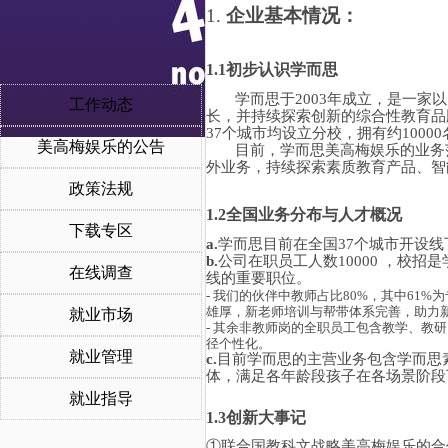
1.
企业基本情况：
1.1
初步认识学而思
学而思于
2003年成立，是一
工作动态
长，并持续探索创新的综合性教育品
37个城市均设立分校，拥有约100
美高梅娱乐的公告
目前，学而思美高梅娱乐的业务
外业务，持续探索素质教育产品、智
政策法规
1.2全国业务分布与人才概况
下载专区
a.
学而思目前在全国
37个城市开设
b.
公司在职员工人数
10000 ，校
在线调查
线的重要职位。
- 我们的伙伴中教师占比80%，其中61
雄厚，新老师培训与帮带体系完善，助力
就业市场
- 其余非教师岗的全职员工包含教学、教
径个性化。
就业管理
c.
目前学而思的主营业务包含
学而思
体，满足各年龄段孩子在各场景阶段
就业指导
1.3
创新大事记
①
联合国教科文战略美高梅娱乐的合