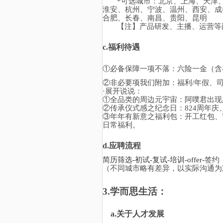
*可选城市：北京、上海、天津
淮安、杭州、宁波、温州、西安、成
合肥、长春、南昌、贵阳、昆明
【注】产品研发、主播、运营等
c.
福利待遇
①
必备保障一项不落：六险一金（含
②
非必要项我们附加：福利
/年假、
·
展开说说：
①全品类的周边元宇宙：阿噗君出现
②传承仪式感之纪念日：824周年
③年年有新意之福利包：开工红包、
日常福利。
d.
应聘流程
简历筛选
-初试-复试-培训-offer-
签约
（不同城市略有差异，以实际沟通为
3.
学而思生活：
a.
关于人才发展