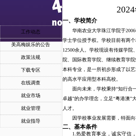
20
一、
学校简介
华南农业大学珠江学院于
20
工作动态
学士学位授予权。学校目前有两个
美高梅娱乐的公告
12500余人。学校现设有传媒
政策法规
院、国际教育学院、继续教育学院
本科专业
，
是一所初步形成了以艺
下载专区
的高水平应用型本科高校。
在线调查
面向未来，学校秉持
“知行合
就业市场
卓越”
的
办学理念
，立足
“粤港澳”
就业管理
人才。
因学校事业发展需要，特面向
就业指导
二、基本条件
1.热爱教育事业，诚实守