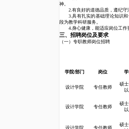
神。
2.有良好的
道德品质
，遵纪守
3.具有扎实的基础理论知识
段为教学科研服务。
4.身心健康，能适应岗位工作
三、招聘岗位及要求
（一）专职教师岗位招聘
学院
/部门
岗位
学
硕士
设计学院
专任教师
以
硕士
设计学院
专任教师
以
硕士
设计学院
专任教师