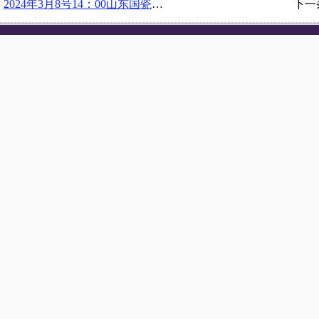
：
2024年3月8号14：00山东国瓷功能材料股份有限公司在博文楼218举办宣讲会
下一