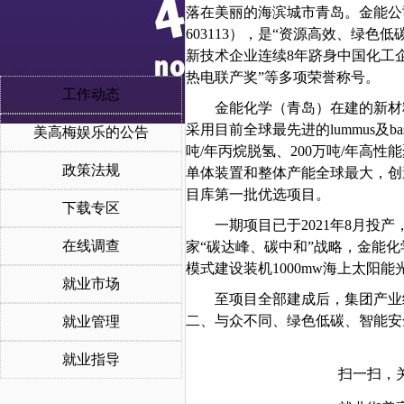
落在美丽的海滨城市青岛。金能公司始
603113），是“资源高效、绿
新技术企业连续8年跻身中国化工企
热电联产奖”等多项荣誉称号。
工作动态
金能化学（青岛）在建的新材
采用目前全球最先进的lummus及b
美高梅娱乐的公告
吨/年丙烷脱氢、200万吨/年高
政策法规
单体装置和整体产能全球最大，创
目库第一批优选项目。
下载专区
一期项目已于
2021年8月投
在线调查
家
“碳达峰、碳中和”战略，金能
模式建设装机1000mw海上太阳能
就业市场
至项目全部建成后，集团产业
二、与众不同、绿色低碳、智能安
就业管理
就业指导
扫一扫，