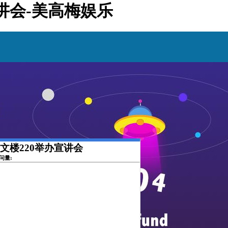
宣讲会-美高梅娱乐
博文楼220举办宣讲会
访问量: