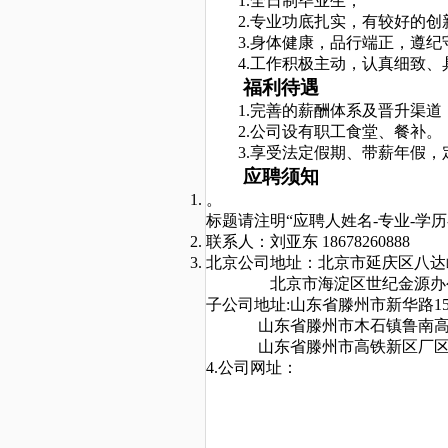
1.
全日制毕业生；
2.专业功底扎实，有较好的创
3.身体健康，
品行端正，遵纪
4.工作积极主动，认真细致
福利待遇
1.完善的薪酬体系及晋升渠道
2.公司设有职工食堂、餐补。
3.享受法定假期、带薪年假
应聘须知
。
标题请注明
“应聘人姓名-专业-学
联系人：
刘亚东
18678260888
北京
公司地址：
北京市延庆区八达
北京市海淀区世纪金源办
子公司地址
:山东省滕州市
新华路
1
山东省滕州市木石镇鲁南
山东省滕州市高铁新区厂
4.公司网址：