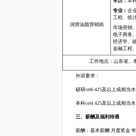
学历：
本
专业：
企
工程、统
润滑油脂营销岗
市场营销
电子商务
经济学、
金融工程
工作地点：山东省。
外语要求：
硕研cet6 425及以上或相当
本科cet4 425及以上或相当
三、薪酬及福利待遇
薪酬：基本薪酬 月度奖金 年