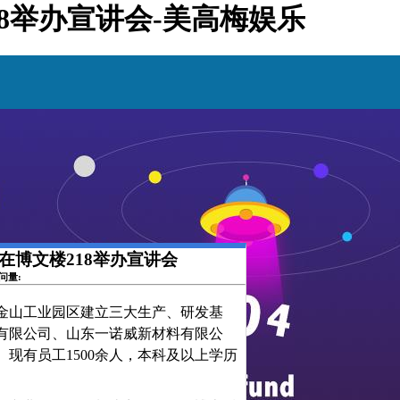
18举办宣讲会-美高梅娱乐
司在博文楼218举办宣讲会
访问量:
金山工业园区
建立
三大生产、研发基
股份有限公司、山东一诺威新材料有限公
。
现有
员工
1500余人，本科及以上学历