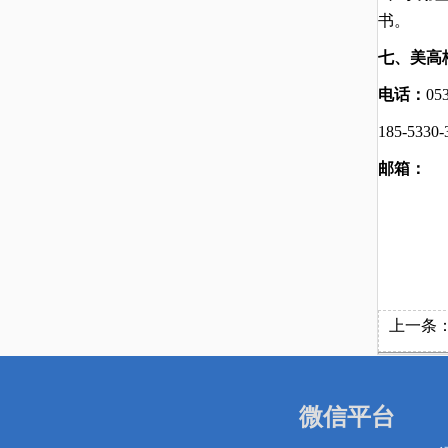
书。
七、美高
电话：
05
185-53
邮箱：
上一条
微信平台