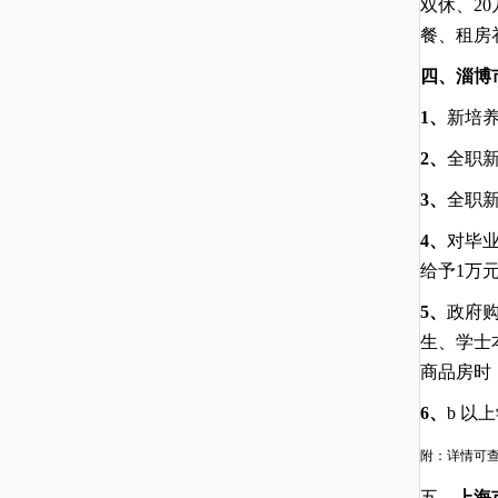
双休、
2
餐、租房
四、淄博
1、
新培
2、
全职
3、
全职
4、
对毕
给予
1万
5、
政府
生、学士
商品房时
6、
b 以
附：详情可
五、
上海