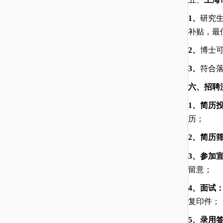
1、
研究
补贴，最
2、
博士
3、
符合
六、招聘
1
、简历
历
；
2
、简历
3
、参加
留意；
4
、面试
复印件；
5
、
录用