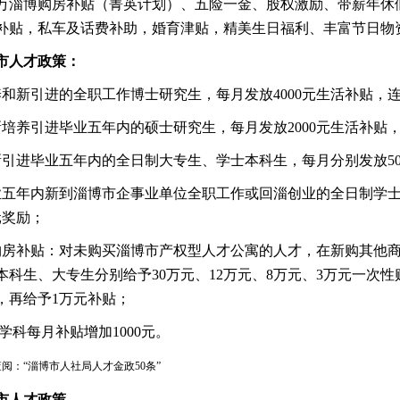
0万淄博购房补贴（菁英计划）、五险一金、股权激励、带薪年休
补贴，私车及话费补助，婚育津贴，精美生日福利、丰富节日物
市人才政策：
养和新引进的全职工作博士研究生，每月发放
4000元生活补贴，
新培养引进毕业五年内的硕士研究生，每月发放
2000元生活补贴
新引进毕业五年内的全日制大专生、学士本科生，每月分别发放
5
业五年内新到淄博市企事业单位全职工作或回淄创业的全日制学
元奖励；
购房补贴：对未购买淄博市产权型人才公寓的人才，在新购其他
本科生、大专生分别给予
30万元、12万元、8万元、3万元一
，再给予1万元补贴；
上学科每月补贴增加1000元。
查阅：
“淄博市人社局人才金政50条”
市人才政策