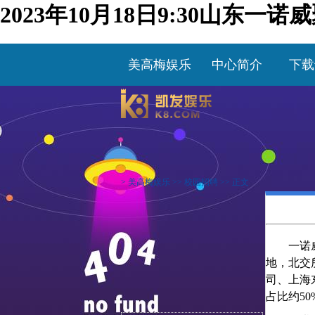
2023年10月18日9:30山东
美高梅娱乐
中心简介
下载
>
美高梅娱乐
>>
校园招聘
>> 正文
一诺
地
，北交
司、上海
占比
约
5