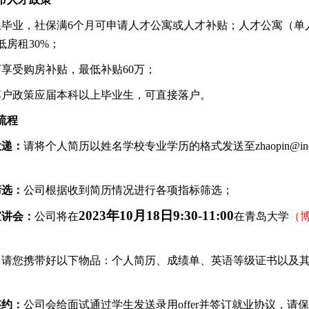
生毕业，社保满
6个月可申请人才公寓或人才补贴；人才公寓（单
低房租30%；
可享受购房补贴，最低补贴
60万；
落户政策应届本科以上毕业生，可直接落户。
流程
投递：
请将个人简历
以姓名
学校
专业
学历的格式发送
至
zhaopin
@in
筛选：
公司根据收到简历情况进行各项指标筛选；
2023年10月18日
9:30-11:00
宣讲会：
公司
将在
在青岛大学
（
：
请您携带好以下物品：个人简历、成绩单、英语等级证书以及
签约：
公司会给面试通过学生发送录用
offer
并
签订就业协议，请保