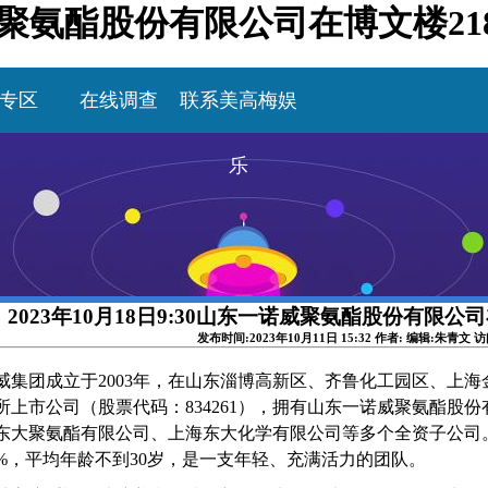
一诺威聚氨酯股份有限公司在博文楼2
专区
在线调查
联系美高梅娱
乐
2023年10月18日9:30山东一诺威聚氨酯股份有限公
发布时间:2023年10月11日 15:32 作者: 编辑:朱青文 
威集团成立于
2003年，
在
山东
淄博高新区、齐鲁化工园区、上海
所上市公司（股票
代码：
834261），拥有山东一诺威聚氨酯
东大聚氨酯有限公司、上海东大化学有限公司等多个全资子公司
0%，平均年龄不到30岁，是一支年轻、充满活力的团队
。