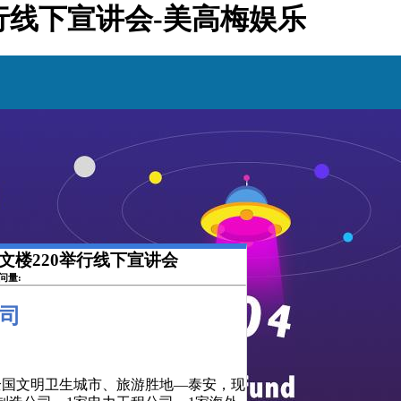
举行线下宣讲会-美高梅娱乐
博文楼220举行线下宣讲会
访问量:
司
于全国文明卫生城市、旅游胜地—泰安，现