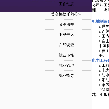
已发展为
工作动态
公司的国
洲、非洲
美高梅娱乐的公告
机械制造
政策法规
n
世
n
连
下载专区
n
国
n
自
在线调查
中国
n
自
就业市场
平。
电力工程
就业管理
n
工
n
电
n
防
就业指导
n
消
n
承
“保
越、汇报