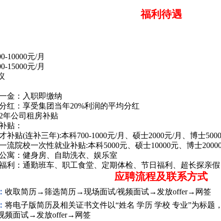
福利待遇
00-10000
元
/月
00-15000
元
/月
议
一金：入职即缴纳
分红：享受集团当年
2
0%
利润的平均分红
2年公司租房补贴
补贴：
才补贴(连补三年):本科700-1000元/月、硕士2
0
00元/月、博士500
一流院校一次性就业补贴:本科5000元、硕士10000元、博士2000
公寓：健身房、自助洗衣、娱乐室
福利：通勤班车、职工食堂、定期体检、节日福利、超长探亲假
应聘流程
及
联系
方式
：
收取简历
→筛选简历→现场面试/视频面试→发放offer→网签
：
将电子版简历及相关证书文件以
“姓名 学历 学校 专业”为标
频面试→发放offer→网签