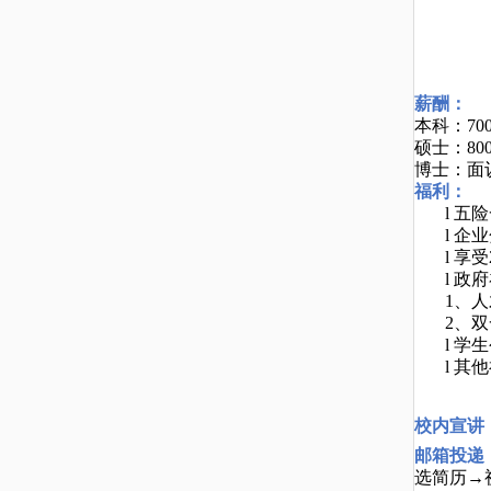
薪酬：
本科：
7
0
硕士：
8
0
博士：面
福利：
l
五险
l
企业
l
享受
l
政府
1、人
2、双
l
学生
l
其他
校内宣讲
邮箱投递
选简历→视