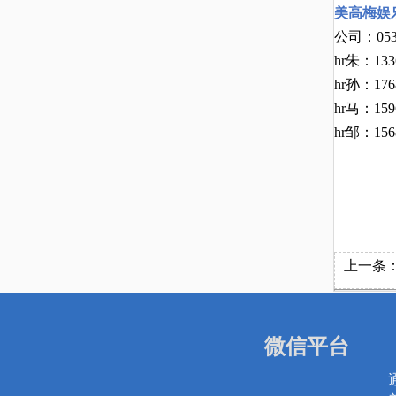
美高梅娱
公司：
05
hr朱：133
hr孙：176
hr马：159
h
r
邹：
1
56
上一条
微信平台