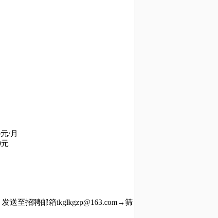
0元/月
0元
题，发送至招聘邮箱
tkglkgzp@163.com
→筛