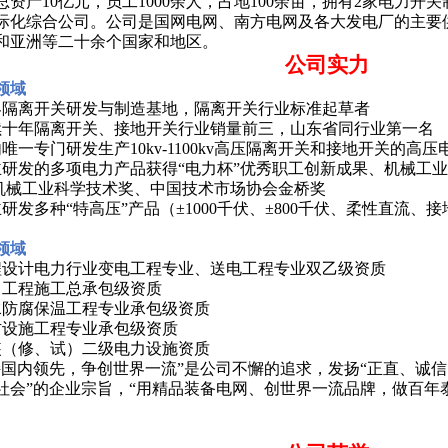
总资产10亿元，员工1000余人，占地100余亩，拥有2家电力开
际化综合公司。公司是国网电网、南方电网及各大发电厂的主要
和亚洲等二十余个国家和地区。
公司实力
领域
界隔离开关研发与制造基地，隔离开关行业标准起草者
续十年隔离开关、接地开关行业销量前三，山东省同行业第一名
内唯一专门研发生产
10kv-1100kv
高压隔离开关和接地开关的高压
主研发的多项电力产品获得
“电力杯”优秀职工创新成果、机械工
机械工业科学技术奖、中国技术市场协会金桥奖
主研发多种
“特高压”产品（±
1000
千伏、
±
800
千伏、柔性直流、接
领域
程设计电力行业变电工程专业、送电工程专业双乙级资质
力工程施工总承包级资质
水防腐保温工程专业承包级资质
防设施工程专业承包级资质
装（修、试）二级电力设施资质
持国内领先，争创世界一流”是公司不懈的追求，发扬“正直、诚信
社会”的企业宗旨，“用精品装备电网、创世界一流品牌，做百年