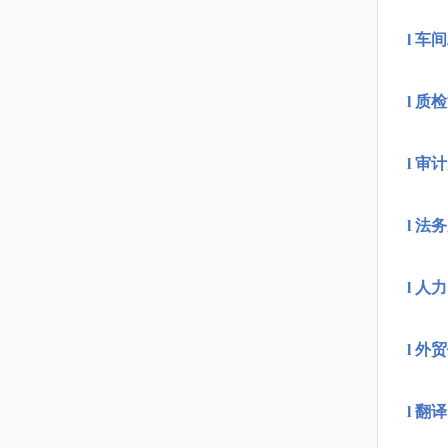
l
车间
l
质检
l
审计
l
法务
l
人力
l
外贸
l
翻译