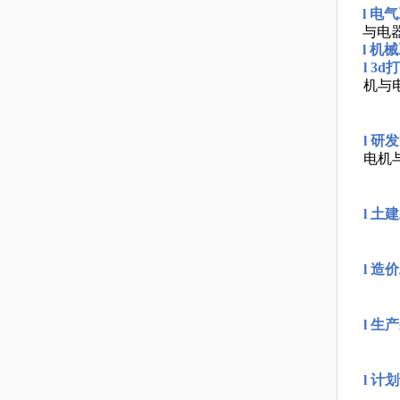
l
电气
与电
l
机械
l
3d
机与
l
研发
电机
l
土建
l
造价
l
生产
l
计划