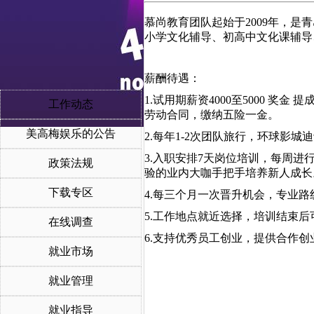
慕尚教育团队起始于2009年，是
小学文化辅导、初高中文化课辅导
薪酬待遇：
1.试用期薪资4000至5000 奖金
工作动态
劳动合同，缴纳五险一金。
美高梅娱乐的公告
2.每年1-2次团队旅行，环球影
3.入职安排7天岗位培训，每周
政策法规
验的业内大咖手把手培养新人成长
下载专区
4.每三个月一次晋升机会，专业
5.工作地点就近选择，培训结束
在线调查
6.支持优秀员工创业，提供合作创
就业市场
就业管理
就业指导