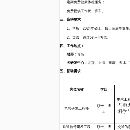
定期免费健康体检服务；
免费提供工作餐、班车。
三、应聘要求
1
、学历：2024年硕士、博士应届毕业生
2
、英语：通过cet－4考试。
四、工作地点：
总部：
青岛
各研发中心：
北京、上海、重庆、天津、
五、招聘需求
岗位名称
学历
电气工
与电
硕士、博
电气研发工程师
科学
士
铁道信号研发工程
硕士、博
交通信