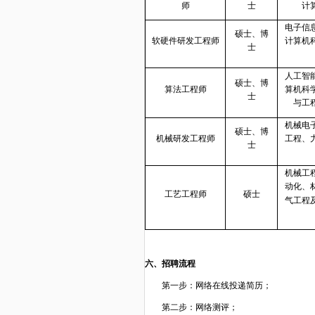
师
士
计
电子信
硕士、博
软硬件研发工程师
计算机
士
人工智
硕士、博
算法工程师
算机科
士
与工
机械电
硕士、博
机械研发工程师
工程、
士
机械工
动化、
工艺工程师
硕士
气工程
六、招聘流程
第一步：网络在线投递简历；
第二步：网络测评；