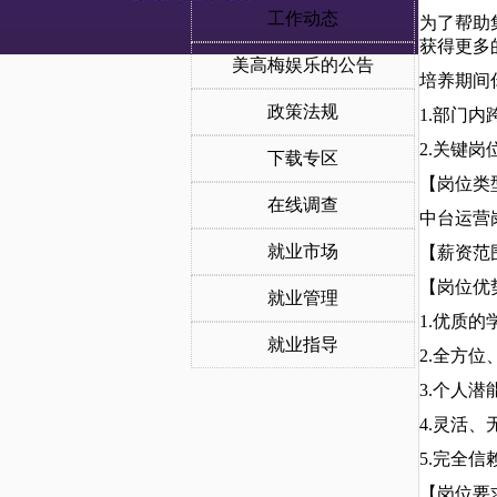
工作动态
为了帮助
获得更多
美高梅娱乐的公告
培养期间
政策法规
1.部门
2.关键
下载专区
【岗位类型
在线调查
中台运营岗
就业市场
【薪资范围
【岗位优
就业管理
1.优质
就业指导
2.全方
3.个人
4.灵活
5.完全
【岗位要