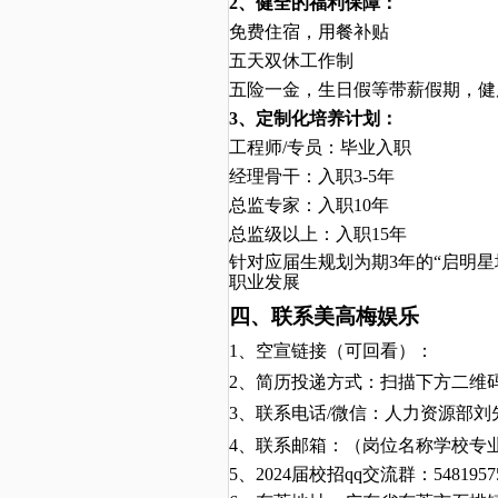
2
、健全的福利保障：
免费住宿，用餐补贴
五天双休工作制
五险一金，生日假等带薪假期，健
3
、定制化培养计划：
工程师
/
专员
：毕业入职
经理骨干：入职
3-5
年
总监专家：入职
10
年
总监级以上：入职
15
年
针
对应届生规划为期
3
年的“启明
职业发展
四、联系美高梅娱乐
1
、
空宣链接（可回看）：
2
、简历投递方式：扫描下方二维
3
、
联系电话
/
微信：人力资源部
刘
4
、联系邮箱：
（岗位名称
学校
专
5
、
2024
届校招
qq
交流群：
5481957