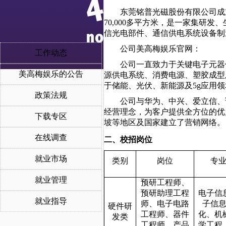
东莞铭普光磁股份有限公司成立于
70,000多平方米，是一家集研
信光电部件、通信供电系统设备制
公司美高梅娱乐官网：
工作动态
公司一直致力于关键电子元器
美高梅娱乐的公告
源供电系统、消费电源、塑胶成型及五
于储能、光伏、新能源及5g应用
政策法规
公司与华为、中兴、爱立信、
经营理念，为客户提供全方位的优
下载专区
坡等地区及国家建立了营销网络。
在线调查
二、校招岗位
就业市场
类别
岗位
专
就业管理
预研工程师、
预研助理工程
电子信
就业指导
师、电子电路
子信
硬件研
工程师、器件
化、机
发类
工程师、产品
学工程