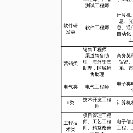
测试工程师
计算机
息、
软件研
软件工程师
息、通
发类
自动化
销售工程师，
渠道销售助
商务英
理，海外销售
贸易
营销类
助理，区域销
系、
售助理
电子类
电气类
电气工程师
技术开发工程
it
类
计算机
师
项目管理工程
师、工艺工程
电子信
工程技
师、精益改善
工程、
术类