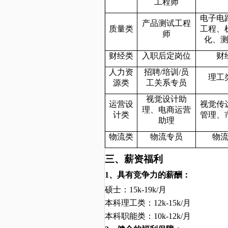
工程师
电子电
产品测试工程
质量类
工程、
师
化、
财经类
入职后定岗位
财
人力资
招聘
/
培训
/
员
理工
源类
工关系专员
视觉设计助
运营设
视觉传
理、电商运营
计类
管理、
助理
物流类
物流专员
物
三、薪资福利
1
、具有竞争力的薪酬：
硕士：
15k-19k
/
月
本科理工类：
12k-15k
/
月
本科职能类：
10k-12k
/
月