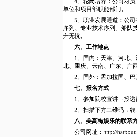
4
、轮岗培养：
公司对
员
单位和项目部职能部门。
5
、职业发展通道：公司
序列、专业技术序列、船队
升无忧。
六、工作地点
1、国内：天津、河北
北、重庆、云南、广东、广
2
、国外：孟加拉国、巴
七、报名方式
1、参加院校宣讲→投
2、扫描下方二维码→
八、美高梅娱乐的联系
公司网址：
http://harbour