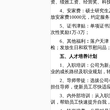
资、绩效工资、经营奖、科
4
、安家费：硕士研究生
放安家费
1
0000元，约定服
5
、证书津贴：单项证书
次性奖励1万-3万；
6
、其他福利
：
落户天津
检；发放生日和双节慰问品
五、人才培养计划
1、入职培训：公司为新
业的成长路径及职业规划，
2
、导师带徒：选拔
公司
担任导师
，
使新员工尽快适
3
、内外部培训：
从
入职
训
，帮助员工快速提升自我