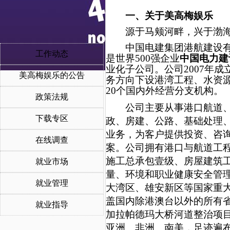
一、关于美高梅娱乐
源于马颊河畔，兴于渤
中国电建集团港航建设
工作动态
是世界500强企业
中国电力建
业化子公司。公司
2007年
美高梅娱乐的公告
务方向下设港湾工程、水资
20个国内外经营分支机构。
政策法规
公司主要从事港口航道
下载专区
政、房建、公路、基础处理
业务，为客户提供投资、咨
在线调查
案。公司拥有港口与航道工
施工总承包壹级、房屋建筑
就业市场
量、环境和职业健康安全管
就业管理
大湾区、雄安新区等国家重
盖国内除港澳台以外的所有
就业指导
加拉帕德玛大桥河道整治项目
亚洲、非洲、南美，足迹遍布