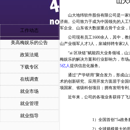
山大
山大地纬软件股份有限公司是一家
济南。公司致力于成为中国领先的人工
军企业
、
山东省大数据重点骨干企业
，
工作动态
公司现有员工
1
6
00余人，其中，教
美高梅娱乐的公告
山产业领军人才
3
人，泉城特聘专家
2
“ai 区块链”赋能四大业务领域，
政策法规
梅娱乐的解决方案和行业影响力，市场
5
亿人
提供信息化服务。
下载专区
通过
“产学研用”聚合发力，形成
在线调查
术的创新研究、应用开发方面居于全国
项国家、省级科创项目；拥有发明专利
就业市场
近年来，公司的各项业务获得了飞
就业管理
就业指导
1
）全国首创
“5a政
2）全球规模最大的