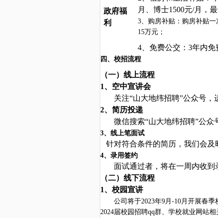
月、博士1500元/月，
政府福
3
、购房补贴：
购房补贴一
利
15
万元
；
4
、免费公交：
3年内
四、校招流程
（一）线上流程
1、空中宣讲会
关注
“山大地纬招聘”公众号，
2、简历投递
微信搜索
“山大地纬招聘”公众
3、
线上笔面试
针对符合条件的简历，我们会及
4、
录用签约
面试通过者，将在一周内收到
（二）线下流程
1、校园宣讲
公司将于
202
3
年
9
月
-
10
月开展春季
202
4
届校园招聘
qq群、学校就业网站