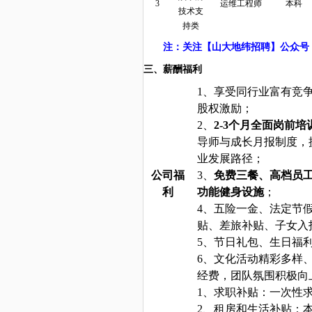
3
运维工程师
本科
技术支
持类
注：关注【山大地纬招聘】公众号
三、薪酬福利
1、享受同行业富有竞
股权激励；
2、
2
-3
个月全面岗前培
导师与成长月报制度，
业发展路径；
公司福
3、
免费三餐、高档员
利
功能健身设施
；
4、五险一金、法定节
贴、差旅补贴、子女入
5、节日礼包、生日福
6、文化活动精彩多样
经费，团队氛围积极向
1、求职补贴：一次性求
2
、租房和生活补贴：