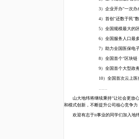
3）企业开办“一次办
4）首创“还数于民
5
）全国规模最大的
6
）全国服务人口最
7
）助力全国医保电
8
）全国首个
“区块链
9
）全国首个大型政
10
）全国首次云上医
……
山大地纬将继续秉持
“让社会更放
和模式创新，不断提升公司核心竞争力
欢迎有志于
it事业的同学们加入