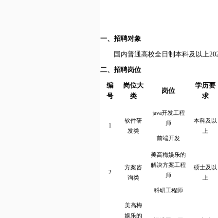
一、招聘对象
国内普通高校全日制本科及以上
20
二、
招聘岗位
编
岗位大
学历要
岗位
号
类
求
java开发工程
软件研
本科及以
师
1
发类
上
前端开发
美高梅娱乐的
解决方案工程
方案咨
硕士及以
2
师
询类
上
科研工程师
美高梅
娱乐的