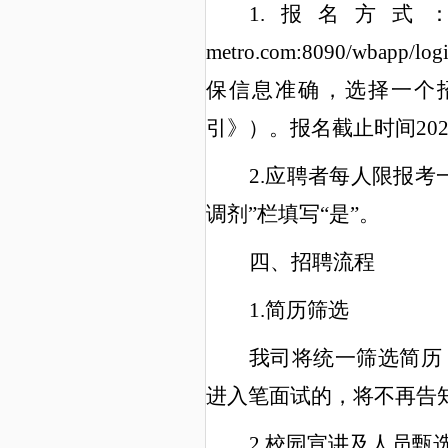
1.报名方式：应聘
metro.com:8090/w
保信息准确，选择一个
引》）。报名截止时间
20
2.应聘者每人限报
调剂”栏填写“是”。
四、招聘流程
1.简历筛选
我司将统一筛选简历
进入笔面试的，将不再告
2.校园宣讲及
人员甄