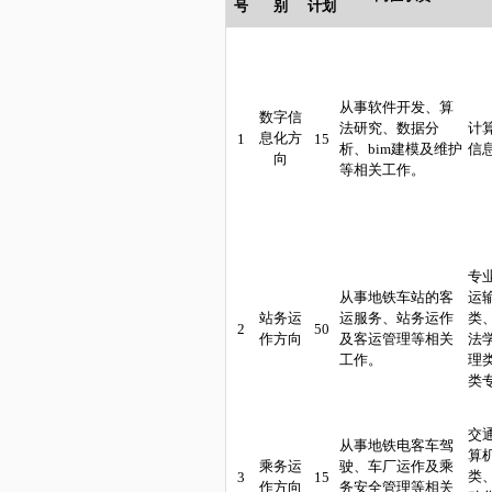
号
别
计划
从事
软件开发、
算
数字信
法研究、
数据分
计
息化方
1
15
析、
bim
建模及维护
信
向
等相关工作。
专
从事地铁车站的客
运
站务运
运服务、站务运作
类
2
50
作方向
及客运管理等相关
法
工作。
理
类
交
从事
地铁
电客车驾
算
乘务运
驶
、车厂运作
及
乘
类
3
15
作方向
务安全
管理等相关