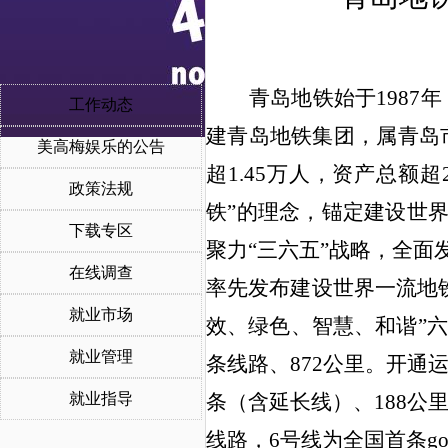
青岛地铁始于
1987
工作动态
建青岛地铁集团，属青岛
美高梅娱乐的公告
超1.45万人，资产总额
政策法规
铁”的理念，锚定建设世
下载专区
聚力“三六五”战略，全面
在线调查
率先发布建设世界一流地铁
就业市场
效、绿色、智慧、和谐”
就业管理
条线路、872公里。开通
就业指导
条（含延长线）、188公
线路，6号线为全国首条go