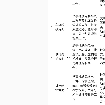
动
工作。
学
从事地铁电客车或
交
工程车及机床设备
算
车辆维
设施
的电气、机械
类
4
30
护方向
系统维修、故障排
动
查、分析与处理等
息
相关工作。
从事地铁供电系
统、电力设备、接
计
供电维
触轨设备
设施
的维
类
5
20
护方向
护检修、故障分析
子
与处理等相关工
动
作。
计
从事地铁风水电、
类
门梯、综合监控、
动
机电维
bas、fas设备
设施
的
6
20
息
护方向
维护检修、故障分
类
析与处理等相关工
风
作。
方