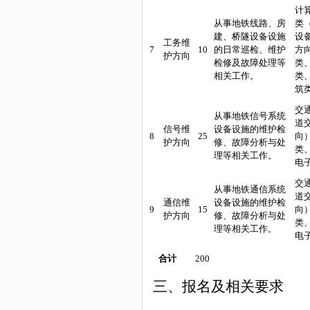
计
从事地铁线路、房
类
建、桥隧设备设施
设
工务维
7
10
的日常巡检、维护
方
护方向
检修及故障处理等
类
相关工作。
类
筑
交
从事地铁信号系统
道
信号维
设备设施的维护检
8
25
向
护方向
修、故障分析与处
类
理等相关工作。
电
交
从事地铁通信系统
道
通信维
设备设施的维护检
9
15
向
护方向
修、故障分析与处
类
理等相关工作。
电
合计
200
三、报名及相关要求