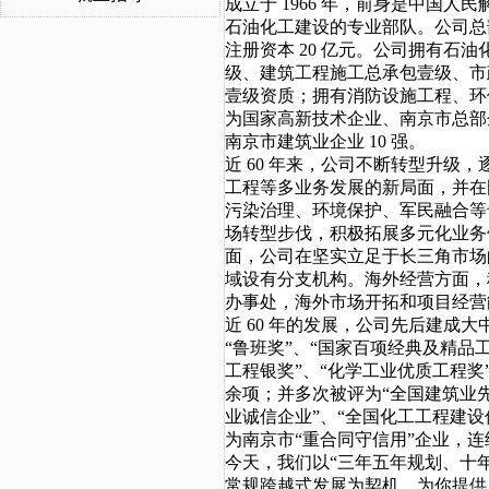
成立于
1966
年，前身是中国人民
石油化工建设的专业部队。公司总
注册资本
20
亿元。公司拥有石油
级、建筑工程施工总承包壹级、市
壹级资质；拥有消防设施工程、环
为国家高新技术企业、南京市总部
南京市建筑业企业
10
强。
近
60
年来，公司不断转型升级，
工程等多业务发展的新局面，并在
污染治理、环境保护、军民融合等
场转型步伐，积极拓展多元化业务
面，公司在坚实立足于长三角市场
域设有分支机构。海外经营方面，
办事处，海外市场开拓和项目经营
近
60
年的发展，公司先后建成大
“鲁班奖”、“国家百项经典及精品
工程银奖”、“化学工业优质工程奖
余项；并多次被评为“全国建筑业先
业诚信企业”、“全国化工工程建
为南京市“重合同守信用”企业，
今天，我们以“三年五年规划、十
常规跨越式发展为契机，为你提供