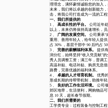
理理念，满怀豪情诚盼您的加入，
未来，我们将以卓越的创新能力，
击，将我公司打造成为一流的工程
一、我们所提供的
1
、
高成长性的平台。
公司近年
以上，未来仍将保持高速增长，员
2
、
广阔的发展空间。
公司秉承“
重用、善用年轻人，给年轻人提供
占
30%
，基层干部中
90
后约占
5
3
、
完善的薪酬福利体系。
提供
润分红，始终坚持“收入凭贡献”
秀人员调整工资；满三年，普调工
高温补贴、电话补贴、购房无息借
路费，完善优越的福利体系。
4
、
卓越的人才培育机制。
优秀
形成长期的传帮带机制，助推年轻
5
、
良好的工作生活环境。
公司
郊区地带，生活便利，网购物品
息
10
天，超长春节假期。
二、我们所需要的
工学类专业：过程装备与控制工程