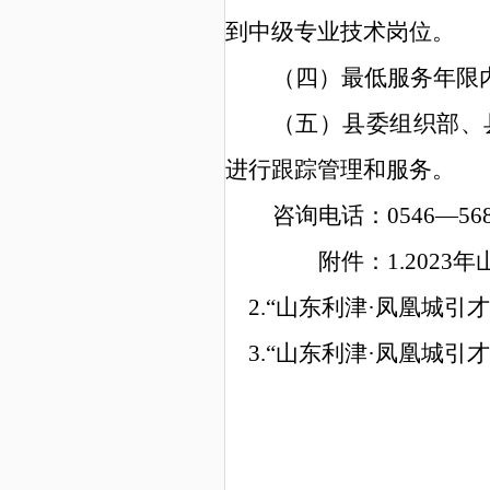
到中级专业技术岗位。
（
四
）
最低服务年限
（
五
）
县委组织部、
进行跟踪管理
和服务
。
咨询电话：
0546
—
56
附件：
1.202
3
年
2
.“
山东利津
·
凤凰城引才
3.
“
山东利津
·
凤凰城引才