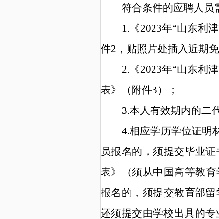
符合条件的应聘人员
1.
《
202
3
年
“
山东利津
件
2
，
贴照片处插入近期免
2.
《
20
2
3
年
“
山东利津
表》
（
附件
3
）；
3.
本人有效期内的二
4.
相应学历学位证明
员报名的，须提交毕业证
表》
（须从中国高等教育
报名的，须提交教育部留
还须提交由学校出具的专