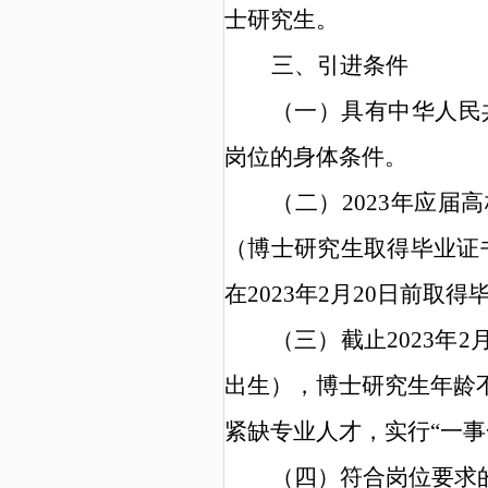
士
研究生
。
三、
引进条件
（一）具有中华人民
岗位的身体条件。
（
二
）
2023
年应届高
（博士研究生取得毕业证
在
2023
年
2
月
20
日前取得
（
三
）
截止
20
2
3
年
2
出生）
，
博士研究生年龄
紧缺专业人才
，实行
“
一事
（
四
）
符合岗位要求