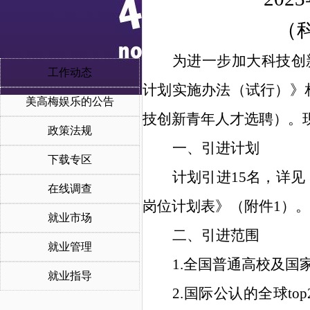
（
为进一步加大科技创
工作动态
计划实施办法（试行）》
美高梅娱乐的公告
技创新青年人才选聘）
。
政策法规
一、引进计划
下载专区
计划引进
15
名
，
详见
在线调查
岗位计划表》
（附件
1
）
。
就业市场
二、
引进范围
就业管理
1.
全国普通高校及国
就业指导
2.
国际公认的全球
to