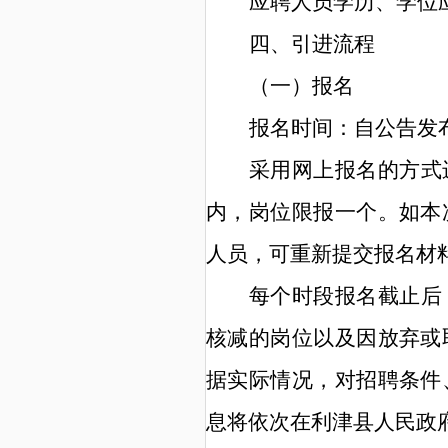
应聘人员学历、学位
四、引进流程
（
一
）
报名
报
名时间：自公告发
采用
网上
报名的方式
内，岗位限报一个。如本
人员，可重新提交报名材
每个时段报名截止后
核减的岗位以及因放弃或
据实际情况，对招聘
条件
息将依次在
利津县
人民政