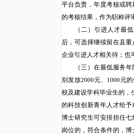
平台负责，年度考核或聘
的考核结果，作为职称评
（
二
）
引进人才
最低
后，
可
选择继续留在
县
重
企业引进人才相关待
；
也
（
三
）在
最低服务年
别发放
2000
元、
1000
元的
校及建设学科毕业生的，
的科技创新青年人才给予
博士研究生可安排担任七
岗位的，符合条件的，博