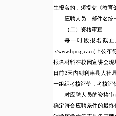
生报名的，须提交《教育
应聘人员
，
邮件名统
（
二
）
资格
审查
每一时段
报名截止
)
上公布
://www.lijin.gov.cn
报名材料在校园宣讲会现
日前
2
天内到利津县人社
一组织
考核评价
，
考核评
对应聘人员的资格审
确定符合应聘条件的最终