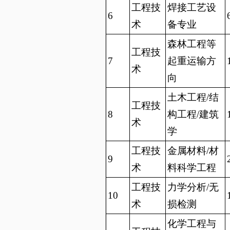
工程技
焊接工艺设
6
术
备专业
森林工程等
工程技
7
起重运输方
术
向
土木工程/结
工程技
8
构工程/建筑
术
学
工程技
金属材料/材
9
术
料科学工程
工程技
力学分析/无
10
术
损检测
化学工程与