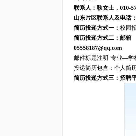
联系人：耿女士，
010-5
山东
片区联系人及电话
简历投递方式
一
：
校园
简历投递方式
二
：邮箱
05558187@qq.com
邮件标题注明“专业—学
投递简历包含：个人简
简历投递方式
三
：招聘