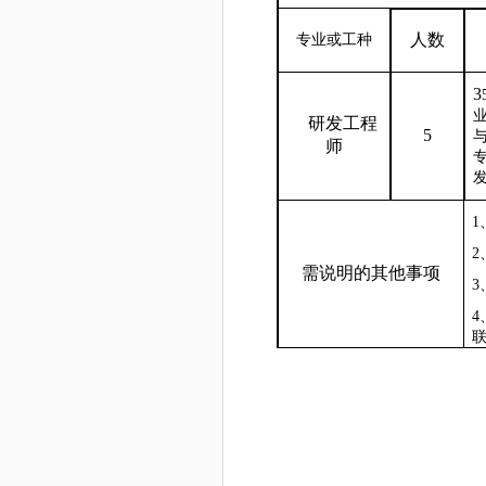
人数
专业或工种
3
研发工程
5
师
1
需说明的其他事项
3