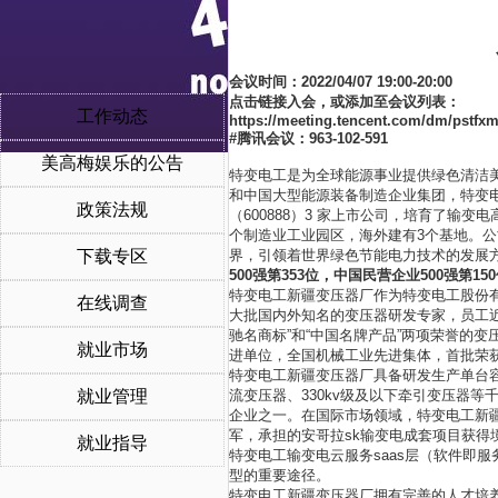
会议时间：2022/04/07 19:00-20:00 
点击链接入会，或添加至会议列表：
工作动态
https://meeting.tencent.com/dm/pstfx
#腾讯会议：963-102-591
美高梅娱乐的公告
特变电工是为全球能源事业提供绿色清洁美
和中国大型能源装备制造企业集团，特变电工
政策法规
（600888）3 家上市公司，培育了输
个制造业工业园区，海外建有3个基地。公
下载专区
界，引领着世界绿色节能电力技术的发展
500强第353位，中国民营企业500强第1
特变电工新疆变压器厂作为特变电工股份
在线调查
大批国内外知名的变压器研发专家，员工近
驰名商标”和“中国名牌产品”两项荣誉的
就业市场
进单位，全国机械工业先进集体，首批荣获
特变电工新疆变压器厂具备研发生产单台容量1
就业管理
流变压器、330kv级及以下牵引变压器
企业之一。在国际市场领域，特变电工新
军，承担的安哥拉sk输变电成套项目获得
就业指导
特变电工输变电云服务saas层（软件即
型的重要途径。
特变电工新疆变压器厂拥有完善的人才培