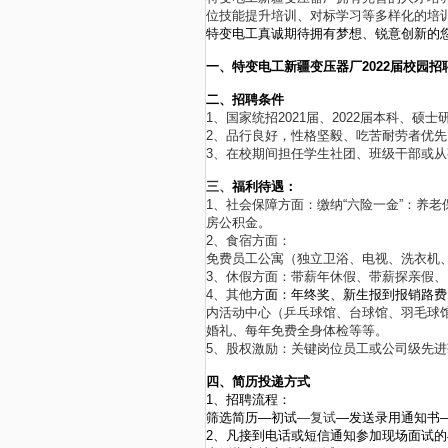
位技能提升培训、对标学习等多样化的培
特变电工真诚期待拥有梦想、锐意创新的
一、特变电工新疆变压器厂2022届校园招
二、招聘条件
1、国家统招2021届、2022届本科、硕
2、品行良好，性格坚毅、吃苦耐劳者优先
3、在校期间担任学生社团、班级干部或
三、
福利待遇：
1、社会保障方面：缴纳“六险一金”：养
房公积金。
2、食宿方面：
免费员工公寓（独立卫浴、电视、洗衣机
3、休假方面：带薪年休假、带薪探亲假
4、其他
方面：年终奖、新生报到报销路费
内活动中心（乒乓球馆、台球馆、羽毛球
婚礼、每年免费全身体检等等。
5、股权激励：关键岗位员工或公司级先
四、简历投递方式
1、招聘流程：
筛选简历—初试
—复试
—发送录用通知书
2、凡接到电话或短信通知参加现场面试