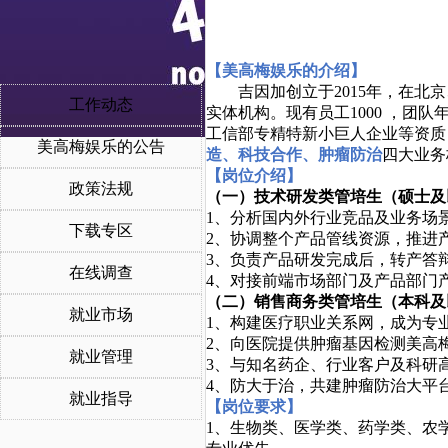
【美高梅娱乐的介绍】
吉因加创立于
2015年，在
工作动态
实体机构。现有员工1000 ，
工信部专精特新小巨人企业等资质
美高梅娱乐的公告
造、科技合作、肿瘤防治
四大业务
【岗位介绍】
政策法规
（一）技术研发类管培生（硕士及
1、分析国内外行业竞品及业务场
下载专区
2、协调整个产品管线资源，推进
3、负责产品研发完成后，转产答
在线调查
4、对接前端市场部门及产品部门
（二）销售商务类管培生（本科及
就业市场
1、构建医疗职业关系网，成为专
2、向医院提供肿瘤基因检测美高
就业管理
3、与知名药企、行业客户及科研
4、防大于治，共建肿瘤防治大平
就业指导
【岗位要求】
1、生物类、医学类、药学类、农