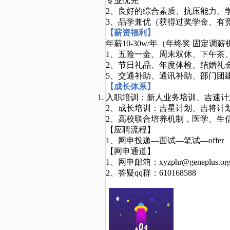
专业优先
2、良好的综合素质、抗压能力、
3、品学兼优（获得过奖学金、有
【薪资福利】
年薪
10-30w/年（年终奖 固定调
1、五险一金、周末双休、下午茶
2、节日礼品、年度体检、结婚礼
5、交通补助、通讯补助、部门团
【成长体系】
入职培训：新人业务培训、吉速计
2、成长培训：吉星计划、吉将计
2、高校联合培养机制，医学、生
【应聘流程】
1、网申投递—面试—笔试—offer
【网申通道】
1、网申邮箱：
xyzphr@geneplus.org
2、答疑
qq群：610168588 