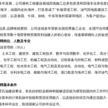
年发展，公司拥有工程建设领域四项施工总承包资质和四项专业承包资质
海洋，由国内走向海外，打造形成了“长输管道工程、油气田地面建设工
治区，以及泰国、乍得、加纳、中东等海外国家和地区，为客户提供pc、e
品质,品牌铸就辉煌，公司连续多年荣获全国优秀施工企业、全国守合同
程奖等数十项荣誉映照着胜利油建人的初心使命，传递着磅礴向上的奋进
聘岗位、人数及专业
设管理岗（
50人）
、土木工程、建筑学、建筑工程技术、数学与应用数学、化学化工、高分
、化学工程与工艺、机械工程及自动化、过程装备与控制工程、材料成型
电子工程、给水排水工程、电气工程及其自动化、自动化、电气工程与智
工程、水利水电工程、船舶与海洋工程、港口航道与海岸工程、海洋油气
聘基本条件
爱
石油建设
事业，有良好的职业精神和
能够适应较为艰苦的国内外工作环
有基本的计算机操作技能和英语应用能力，以及较好的语言沟通交流能力
届本科毕业生，取得
国家认可的
毕业证书。