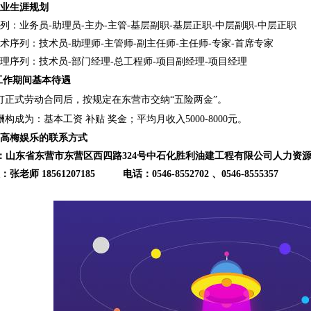
业生涯规划
列：业务员
-助理员-主办-主管-基层副职-基层正职-中层副职-中层正职
术序列：技术员
-助理师-主管师-副主任师-主任师-专家-首席专家
理序列：技术员
-部门经理-总工程师-项目副经理-项目经理
工作期间基本待遇
订正式劳动合同后，
按规定
在东营市
交纳
“五
险
两金
”。
酬构成为：基本工资 补贴 奖金；平均月收入5000-8000元。
高梅娱乐的联系方式
山东省东营市东营区西四路324号中石化胜利油建工程有限公司人力资
：张老师
18561207185 电话：0546-8552702 、0546-8555357