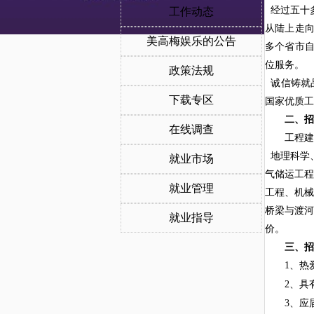
经过五十多
工作动态
从陆上走向
美高梅娱乐的公告
多个省市自
位服务。
政策法规
诚信铸就
下载专区
国家优质工
二、招
在线调查
工程建
地理科学
就业市场
气储运工程
就业管理
工程、机械
桥梁与渡河
就业指导
价。
三、招
1、
热
2、具
3、应