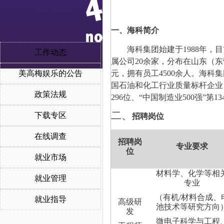
一、海科
简介
海科集团始建于
1988
年，目
工作动态
属公司
20
余家，
分布在
山东（东
美高梅娱乐的公告
元，拥有员工
4
5
00
余人。
海科集
国石油和化工行业质量标杆企业
政策法规
29
6
位、
“
中国制造业
500
强
”
第
13
二、
下载专区
招聘
岗位
在线调查
招聘
岗
专业
要求
位
就业市场
材料学、化学等相
就业管理
专业
（
有机
/
材料
合成
、
就业指导
高级研
池技术等研究方向
发
微电子科学与工程