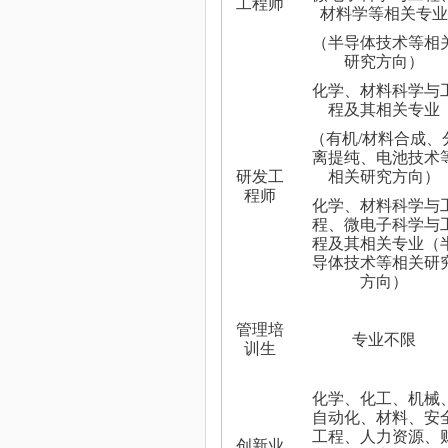
工程师
材料学等相关专业
（半导体技术等相
研究方向）
化学、材料科学与
程
及其相关专
业
（有机
/
材料
合成
、
离提纯、
电池技术
研发工
相关研究方向
）
程师
化学、材料科学与
程、微电子科学与
程
及其相关专
业
（
导体技术等相关研
方向
）
管理培
专业不限
训生
化学、化工、
机械
自动化、
材料、安
工程、人力资源、
创新业