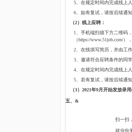
5
、在规定时间内完成线上
6
、如有复试，
请按后续通
（
2
）线上应聘：
1
、手机端扫描下方二维码
（
https://www.51job.com/
）
2
、在线填写简历，并由工
3
、邀请符合应聘条件的同
4
、
在规定时间内完成
线
上
5
、若有复试，请按后续通
（
3
）
2021年9月开始发放录用of
五
、&
扫一扫
就业街