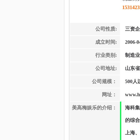
1531423
公司性质:
三资企
成立时间:
2006-0
行业类别:
制造业
公司地址:
山东省
公司规模：
500人
网址：
www.h
美高梅娱乐的介绍：
海科集
的综合
上海、