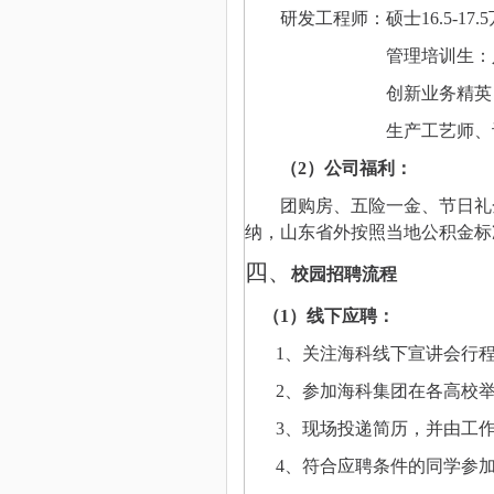
研发工程师：硕士
1
6.5
-
17.5
管理培训生：
创新业务精英
生产工艺师、
（
2
）公司
福利
：
团购房、五险一金、节日礼
纳，山东省外按照当地公积金标
四、
校园招聘流程
（
1
）线下应聘：
1
、关注海科线下宣讲会行
2
、
参加海科集团在
各高校
3
、现场投递简历，并由工
4
、符合应聘条件的同学参