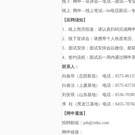
线下:
网申—宣讲会—笔试—面试—专业面
线上:
网申—线上笔试—hr电话面试—专
【应聘须知】
1、线上简历投递：请认真扫码完成网
2、线下宣讲会：请携带个人纸质简历
3、面试安排：面试安排会以微信、邮
4、签约流程：面试后一周内通过网申
联系人：
向振华（总部新昌） 电话：0575-86133
白俊洁（上虞基地） 电话：0575-82728
刘安琪（山东基地） 电话：0536-70389
李 柱（黑龙江基地）电话：0455-78760
【网申
通道
】
招聘邮箱：
job@cnhu.com
网申链接：