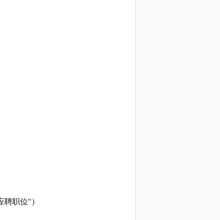
应聘职位"）