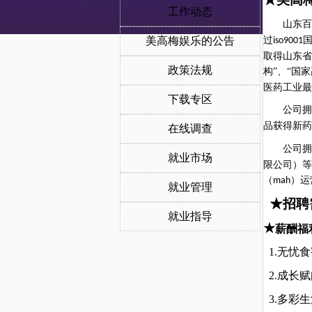
工作动态
山东百
美高梅娱乐的公告
过
iso9001
取得山东省
政策法规
构”、“国
医药工业最
下载专区
公司拥
品获得新药
在线调查
公司拥
就业市场
限公司）等
（
）运
mah
就业管理
★招聘
就业指导
★
薪酬福
1.无忧
2.成长
3.多彩