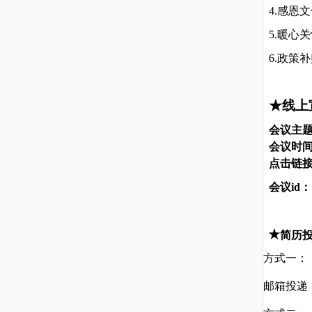
4.感恩
5.暖心
6.政策
★线上
会议主
会议时
点击链
会议id：
★
简历
方式一：
邮箱投递