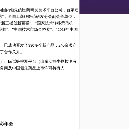
为国内领先的医药研发技术平台公司，首家通
站”，全国工商联医药研发分会副会长单位，
“新三板创新百强”、“国家技术转移示范机
牌”、“中国技术市场金桥奖”、“
年中国
2019
，已成功开发了
多个新产品，
余项产
330
240
了合作关系。
）、
试验检测平台（山东安捷生物检测有
be
务商及中国领先药品上市许可持有人
彩年会