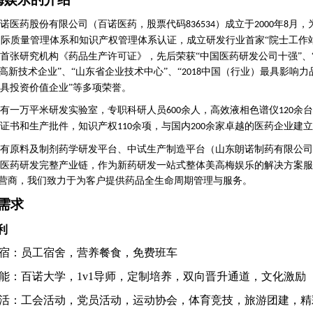
诺医药股份有限公司（百诺医药，股票代码
）成立于
年
月
，
836534
2000
8
国际质量管理体系和知识产权管理体系认证
，成立研发行业首家
“院士工作
首张研究机构《药品生产许可证》，先后荣获“中国医药研发公司十强”、
家高新技术企业”、“山东省企业技术中心”、“
中国（行业）最具影响力品
2018
具投资价值企业”
等多项荣誉。
有一万平米研发实验室，专职科研人员
余人，高效液相色谱仪
余台
600
120
证书和生产批件，知识产权
余项，与国内
余家卓越的医药企业建立
110
200
有原料及制剂药学研发平台、中试生产制造平台（山东朗诺制药有限公司
医药研发完整产业链，
作为新药研发一站式整体美高梅娱乐的解决方案服
营商，我们致力于为客户提供药品全生命周期管理与服务。
需求
利
食宿：员工宿舍，营养餐食，免费班车
赋能：百诺大学，1v1导师，定制培养，双向晋升通道，文化激励
生活：工会活动，党员活动，运动协会，体育竞技，旅游团建，精