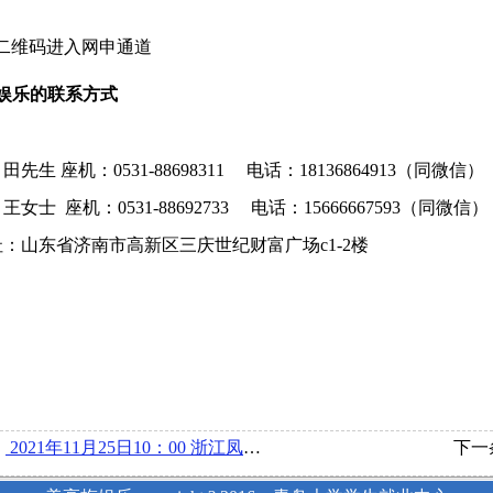
二维码进入网申通道
娱乐的联系方式
：
田先生
座机：
0531-88698311 电话：
18136864913
（同微信）
王
女士
座机：
0531-
88692733
电话：
15666667593
（
同微信
）
址：山东省济南市高新区三庆世纪财富广场
c1-2楼
：
2021年11月25日10：00 浙江凤凰尚品品牌管理有限公司举行线上宣讲会
下一