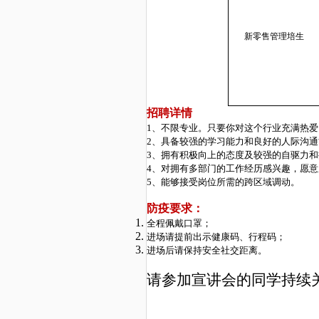
新零售管理培生
招聘详情
1、不限专业。只要你对这个行业充满热
2、具备较强的学习能力和良好的人际沟
3、拥有积极向上的态度及较强的自驱力
4、对拥有多部门的工作经历感兴趣，愿
5、能够接受岗位所需的跨区域调动。
防疫要求
：
全程佩戴口罩
；
进场请提前出示健康码
、
行程码
；
进场后请保持安全社交距离
。
请参加宣讲会的同学持续