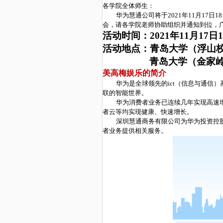
各学院全体师生
：
华为慧通公司将于
2021年11月1
7
日
18
会
，
请各学院老师协助组织并通知到位
，
活动时间：
2021年11月1
7
日
1
活动地点：青岛大学
（
浮山
青岛大学
（金家
美高梅娱乐的简介
华为是全球领先的
i
ct
（信息与通信）
联的智能世界。
华为消费者业务已连续几年实现高速
者云等均实现健康、快速增长。
深圳慧通商务有限公司为华为投资控
者业务提供相关服务。