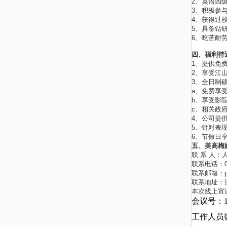
2、英语四
3、积极参
4、获得过
5、具备钻
6、吃苦耐
四、福利待
1、提供免
2、享受江山
3、全日制
a、免费享
b、享受影
c、相关政
4、公司提
5、针对表
6、节假日
五、美高梅
联 系 人：
联系电话：057
联系邮箱：
联系地址：
本次线上宣讲
会议号：13
工作人员