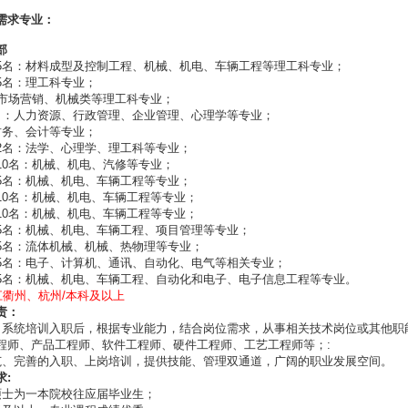
需求专业：
部
5名：材料成型及控制工程、机械、机电、车辆工程等理工科专业；
5名：理工科专业；
：市场营销、机械类等理工科专业；
名：人力资源、行政管理、企业管理、心理学等专业；
财务、会计等专业；
2名：法学、心理学、理工科等专业；
10名：机械、机电、汽修等专业；
5名：机械、机电、车辆工程等专业；
10名：机械、机电、车辆工程等专业；
10名：机械、机电、车辆工程等专业；
5名：机械、机电、车辆工程、项目管理等专业；
5名：流体机械、机械、热物理等专业；
5名：电子、计算机、通讯、自动化、电气等相关专业；
5名：机械、机电、车辆工程、自动化和电子、电子信息工程等专业。
/浙江衢州、杭州/本科及以上
责：
司系统培训入职后，根据专业能力，结合岗位需求，从事相关技术岗位或其他职
程师、产品工程师、软件工程师、硬件工程师、工艺工程师等；:
范、完善的入职、上岗培训，提供技能、管理双通道，广阔的职业发展空间。
求:
硕士为一本院校往应届毕业生；