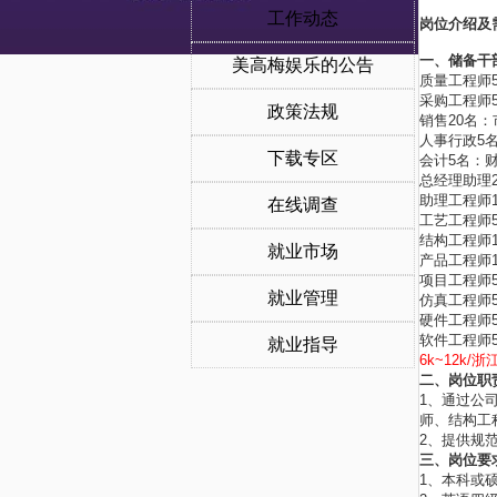
工作动态
岗位介绍及
一、储备干
美高梅娱乐的公告
质量工程师
采购工程师
政策法规
销售20名
人事行政5
下载专区
会计5名：
总经理助理
助理工程师
在线调查
工艺工程师
结构工程师
就业市场
产品工程师
项目工程师
就业管理
仿真工程师
硬件工程师
软件工程师
就业指导
6k~12k
二、岗位职
1、通过公
师、结构工
2、提供规
三、岗位要
1、本科或