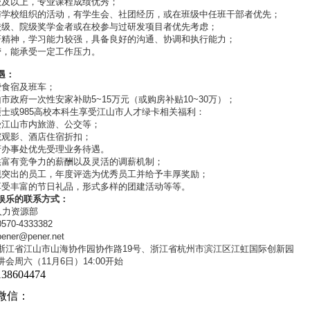
级及以上，专业课程成绩优秀；
与学校组织的活动，有学生会、社团经历，或在班级中任班干部者优先；
校级、院级奖学金者或在校参与过研发项目者优先考虑；
研精神，学习能力较强，具备良好的沟通、协调和执行能力；
劳，能承受一定工作压力。
遇：
费食宿及班车；
市政府一次性安家补助5~15万元（或购房补贴10~30万）；
硕士或985高校本科生享受江山市人才绿卡相关福利：
受江山市内旅游、公交等；
院观影、酒店住宿折扣；
府办事处优先受理业务待遇。
供富有竞争力的薪酬以及灵活的调薪机制；
现突出的员工，年度评选为优秀员工并给予丰厚奖励；
享受丰富的节日礼品，形式多样的团建活动等等。
娱乐的联系方式：
人力资源部
0-4333382
pener@pener.net
浙江省江山市山海协作园协作路19号、浙江省杭州市滨江区江虹国际创新园
会周六（11月6日）14:00开始
8604474
微信：