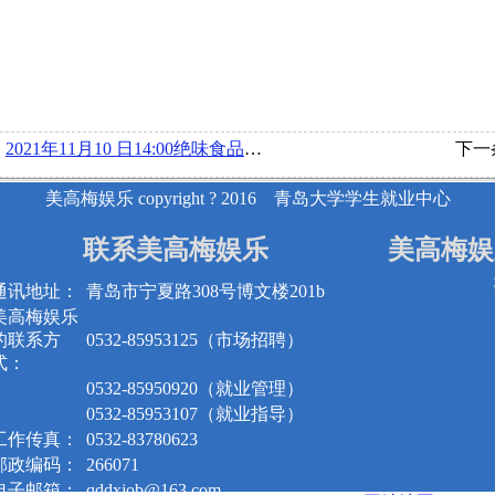
：
2021年11月10 日14:00绝味食品股份有限公司举办线上宣讲会
下一
美高梅娱乐 copyright ? 2016 青岛大学学生就业中心
联系美高梅娱乐
美高梅娱
通讯地址：
青岛市宁夏路308号博文楼201b
美高梅娱乐
的联系方
0532-85953125（市场招聘）
式：
0532-85950920（就业管理）
0532-85953107（就业指导）
工作传真：
0532-83780623
邮政编码：
266071
电子邮箱：
qddxjob@163.com