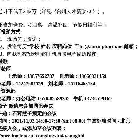
总计不低于
2.82万（详见《台州人才新政2.0》）。
不含加班费、项目奖、高温补贴、节假日福利等；
历投递方式
1、现场简历投递；
2、发送简历“
学校
-姓名-应聘岗位”
至
hr@ausunpharm.net
邮箱；
3、
向我司校招老师的手机直接电子简历投递；
通联
招老师
王老师：
13857652787 肖老师：13666831159
孙老师：
15257687559 刘老师：15116463134
力资源部
徐老师：办公电话
0576-85589365 手机 13736599169
熊子
邀请您参加腾讯会议
主题：石狩熊子预定的会议
时间：
2021/11/03 14:00-17:30 (gmt 08:00) 中国标准时间 - 北京
链接入会，或添加至会议列表：
://meeting.tencent.com/dm/xbnkvogughbi