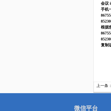
会议
i
手机
8675
85230
根据
8675
8523
复制
上一条
微信平台