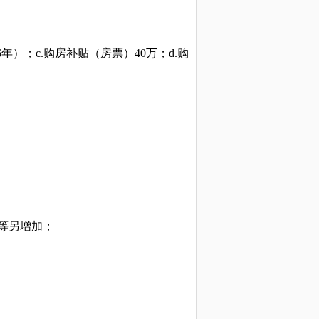
（6年）；c.购房补贴（房票）40万；d.购
等另增加；