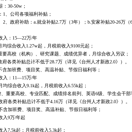
薪：
30-50w；
：
1、公司各
项福利补贴
；
2
、政府补助：
a.就业补贴2.7万（3年）；b.安家补贴20-26万
。
收入：
15—22万/年
月均综合收入1.2
7
w起，月税
前收入
9
100
元
起
；
重要高校（机构）、研究课题、成绩优异者，月综合收入另议；
政府各
类
补贴总计不低于
28.7万（详见《台州人才新政2.0》）。
不含加班费、项目奖、高温补贴、节假日福利等；
收入：
11
—
15
万
/年
月均综合收入9.1k起，月
税前收入
6.55k
起
；
2、重要高校、专业匹配、成绩排名前列、英语6级、学生会干部
政府各
类
补贴总计不低于
4.16万（详见《台州人才新政2.0》）。
、不含加班费、项目奖、高温补贴、节假日福利等；
收入
9万/年起
收入
7.
5
k起；月
税
前
收入
5
.3k
起；