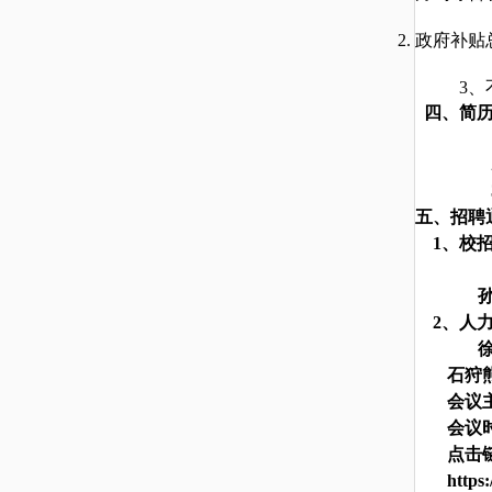
政府补贴
3
、
四、简
五、招聘
1、校
2、人
石狩
会议
会议
点击
https