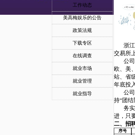
工作动态
一、美
美高梅娱乐的公告
政策法规
下载专区
浙江
交易所
在线调查
公司
就业市场
欧、美
站、省
就业管理
年底
投
公司
就业指导
持“团
务实
进，只
二、招
序号