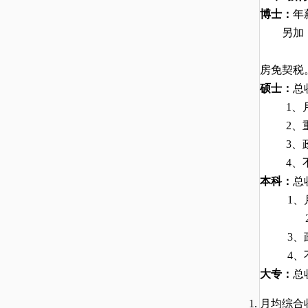
博士：
年
另
加
房免契税
硕士：
总
1、
2、
3、
4、
本科：
总
1、
3、
4
大专：
总
月均综合