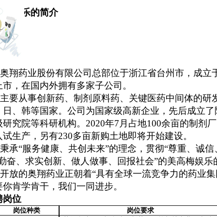
高梅娱乐的简介
奥翔药业股份有限公司总部位于浙江省台州市，成立
上市，在国内外拥有多家子公司。
主要从事创新药、制剂原料药、关键医药中间体的研
、日、韩等国家。公司为国家级高新企业，先后成立了
级研究院等科研机构。
2020年7月占地100余亩的制剂厂
入试生产
，另有
230多亩新购
土地
即将
开始建设
。
秉承
“服务健康、共创未来”的理念，贯彻“尊重、诚
结勤奋、求实创新、做人做事、回报社会”的美高梅娱乐
开放的奥翔药业正朝着
“具有全球一流竞争力的药业集
要你肯学肯干，我们一同进步。
聘岗位
岗位
种类
岗位
要求