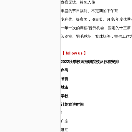
食宿无忧、拎包入住
丰盛的节日福利、不定期的下午茶
专利奖、提案奖，项目奖、月度/年度优秀
一年一次的调薪/晋升机会，固定的十三薪
阅览室、羽毛球场、篮球场等，提供工作
【 follow us 】
2022
秋季校园招聘院校及行程安排
序号
省份
城市
学校
计划宣讲时间
1
广东
湛江