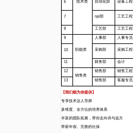
技术类
自动化部
设备工程
6
npi
部
工艺工程
7
8
工艺部
工艺工程
9
人事部
人事专员
职能类
采购部
采购工程
10
11
财务部
会计
12
销售部
销售工程
销售类
13
销售部
客服专员
【我们能为你提供】
专享技术达人导师
多维度、全方位的
培养体系
丰富的团队拓展，带你走向诗与远方
带薪年假、完善的社保