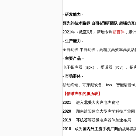
-
研发能力 -
领先的技术路标 自研&预研团队 超强仿真
2021
年（截至6月）新增专利
超百件
，累
-
生产能力 -
全自动线 半自动线，高精度高效率高灵活
-
主要产品 –
电子扬声器（spk）、受话器（rcv）、扬
-
市场群体 -
移动终端、可穿戴设备、tws、智能语音ai、
【信维声学的履历表】
2021
进入
北美
大客户电声资池
2020
湖南益阳建立大型声学科技产业园
2019
耳机芯
等泛微电声器件加速布局
2018
成为
国内外主流手机厂商
的战略美