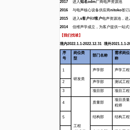
2017
进入
知名odm
厂商电声资源池
2016
与电声核心设备供应商
nitoko
签订
2015
进入
s客户
和
f客户
电声资源池，进
2014
信维声学成立，为客户提供一站式
【我们找谁】
境内2022.1.1-2022.12.31 境外2021.1.1
序
岗位类
需求岗位
部门名称
号
型
称
声学部
声学工程
1
研发类
2
声学部
测试工程
3
项目部
项目工程
项目质量
质量部
4
程师
结构部
结构工程
5
工程