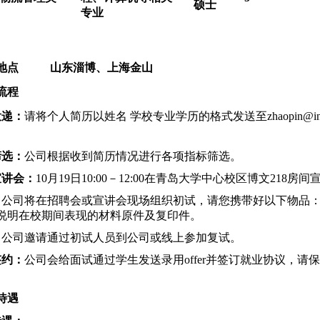
硕士
专业
地点
山东淄博、上海金山
流程
投递：
请将个人简历
以姓名
学校
专业
学历的格式发送
至
zhaopin
@i
筛选：
公司根据收到简历情况进行各项指标筛选。
宣讲会：
10
月
19
日
10:00
－
12:00
在青岛大学中心校区博文
218
房间
：
公司将在招聘会或宣讲会现场组织初试，请您携带好以下物品
说明在校期间表现的材料原件及复印件。
：
公司邀请通过初试人员到公司或线上参加复试。
签约：
公司会给面试通过学生发送录用
offer
并
签订就业协议，请保
待遇