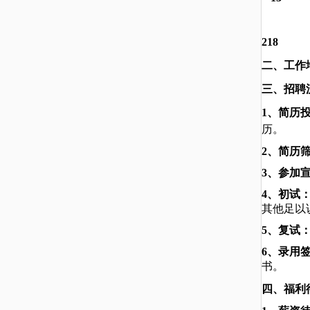
218
二、工作
三、招聘
1
、简历
历
。
2
、简历
3
、参加
4
、初试
其他足以
5
、复试
6
、录用
书。
四、福利