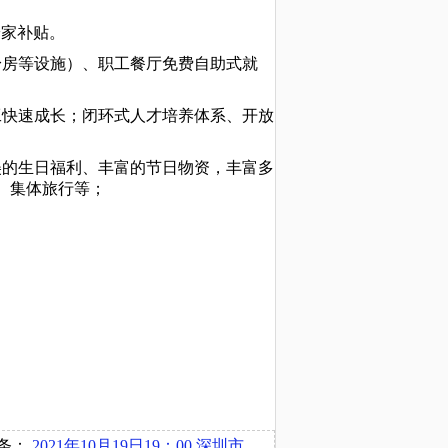
 安家补贴。
身房
等设施）、职工餐厅免费自助式
就
工快速成长；闭环式人才
培养
体系、开放
美的生日福利、丰富
的节日物资
，丰富多
、集体旅行
等；
条：
2021年10月19日19：00 深圳市康哲药业有限公司在博文楼220举办宣讲会