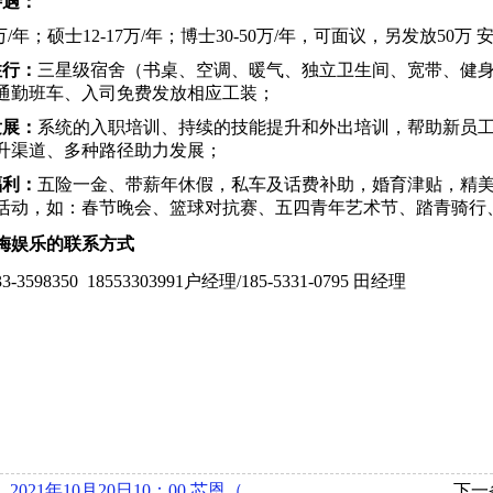
待遇：
万
/年；硕士
1
2
-17
万
/年
；博士
30
-
50
万
/年，可面议，另发放
50万
住行：
三星级宿舍（书桌、空调、暖气、独立卫生间、宽带、
健
通勤班车、入司免费发放相应工装；
发展：
系统的入职培训、持续的技能提升和外出培训，帮助新员
升渠道、多种路径助力发展；
福利：
五险一金、带薪
年休假
，私车及话费补助，婚育津贴，精
活动，如：春节晚会、篮球对抗赛、五四青年艺术节、
踏青骑行
梅娱乐的联系方式
33-3598350
18553303991
户经理
/
18
5
-
5331
-
0795
田经理
：
2021年10月20日10：00 芯恩（青岛）集成电路有限公司在博文楼218举办宣讲会
下一