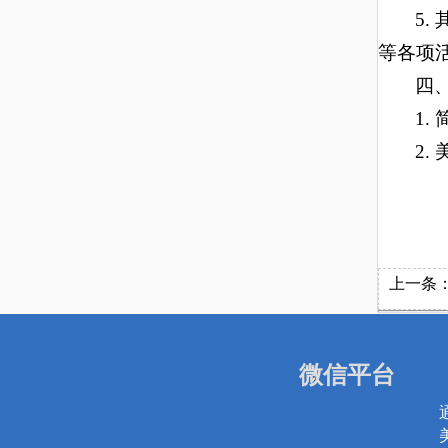
5
等各项
四
1
2.
上一条
微信平台