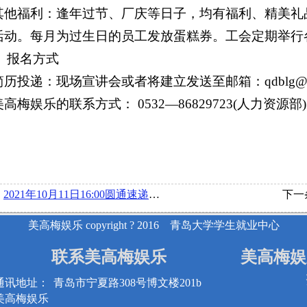
. 其他福利：逢年过节、厂庆等日子，均有福利、精美
活动。每月为过生日的员工发放蛋糕券。工会定期举行
、 报名方式
. 简历投递：现场宣讲会或者将建立发送至邮箱：
qdblg@
 美高梅娱乐的联系方式： 0532—86829723(人力资源部)
：
2021年10月11日16:00圆通速递有限公司在博文楼220举办宣讲会
下一
美高梅娱乐 copyright ? 2016 青岛大学学生就业中心
联系美高梅娱乐
美高梅娱
通讯地址：
青岛市宁夏路308号博文楼201b
美高梅娱乐