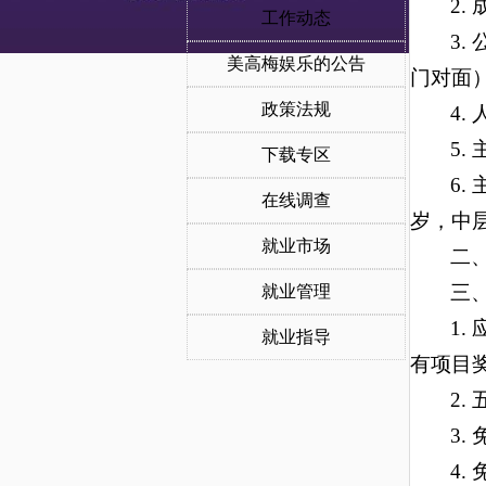
2.
工作动态
3
美高梅娱乐的公告
门对面
政策法规
4.
5
下载专区
6
在线调查
岁，中层干
就业市场
二
三
就业管理
1.
就业指导
有项目奖
2
3
4