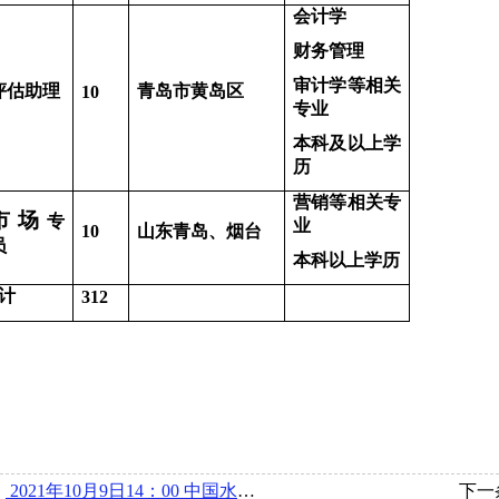
会计学
财务管理
审计学等相关
评估助理
青岛市黄岛区
10
专业
本科及以上学
历
营销等相关专
市场
专
业
10
山东青岛、烟台
员
本科以上学历
计
312
：
2021年10月9日14：00 中国水利水电第一工程局有限公司在博文楼220举办宣讲会
下一