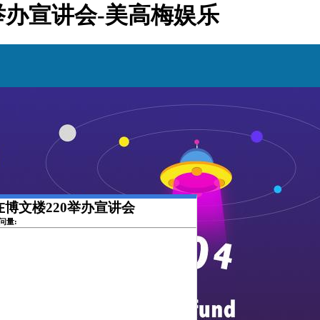
0举办宣讲会-美高梅娱乐
司在博文楼220举办宣讲会
访问量: