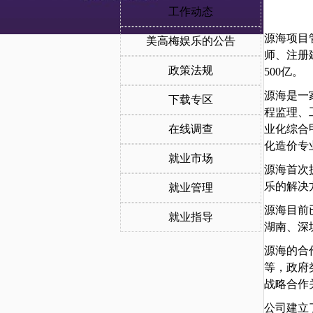
工作动态
源海项目
美高梅娱乐的公告
师、注册
政策法规
500亿。
源海是一
下载专区
程监理、
在线调查
业化综合
化造价专
就业市场
源海首次
乐的解决
就业管理
源海目前
就业指导
湖南、深
源海的合
等，政府
战略合作
公司建立