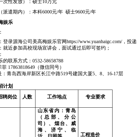
一次性发放）：硕士
10万元
（派遣期内）：本科
6000元/年 硕士9600元/年
梅娱乐
：
：登录源海公司美高梅娱乐官网
https://www.yuanhaigc.com/
：就近参加高校现场宣讲会，面试通过后即可签约；
：
乐的联系方式：
0532-58658788
菲菲
17863818649（微信同号）
址：青岛西海岸新区长江中路519号建国大厦5、8、16-17层
校招计划
招聘岗位
人数
工作地点
专业要求
山东省内：青岛
（总部、分公
司）、烟台、威
海、济宁、临
工程造价
沂、日照等