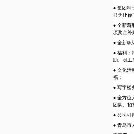
● 集团
只为让你
● 全新
项奖金补
● 全新
● 福利
助、员工
● 文化
福；
● 写字
● 全方
团队、招
● 公司
● 青岛