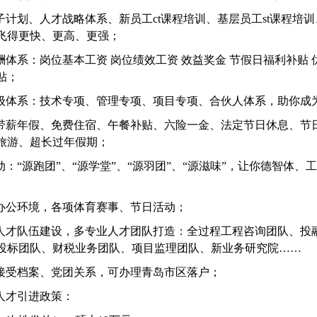
种子计划、人才战略体系、新员工ct课程培训、基层员工st课程培训
飞得更快、更高、更强；
薪酬体系：岗位基本工资 岗位绩效工资 效益奖金 节假日福利补贴 
贴；
职级体系：技术专项、管理专项、项目专项、合伙人体系，助你成
：带薪年假、免费住宿、午餐补贴、六险一金、法定节日休息、节
旅游、超长过年假期；
活动：“源跑团”、“源学堂”、“源羽团”、“源滋味”，让你德智体
楼办公环境，各项体育赛事、节日活动；
位人才队伍建设，多专业人才团队打造：全过程工程咨询团队、投融
投标团队、财税业务团队、项目监理团队、新业务研究院……
可接受档案、党团关系，可办理青岛市区落户；
市人才引进政策：