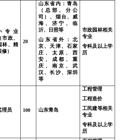
山东省内：青岛
（总部、分公
司）、烟台、威
海、济宁、临
沂、日照等
市政园林相关
小专业
专业
（市政、
山东省外：北
20
园林、精
京、天津、石家
专科及以上学
装修）
庄、太原、西
历
安、成都、重
庆、南京、武
汉、长沙、深圳
等
工程管理
工程造价
工民建等相关
监理员
山东青岛
100
专业
专科及以上学
历