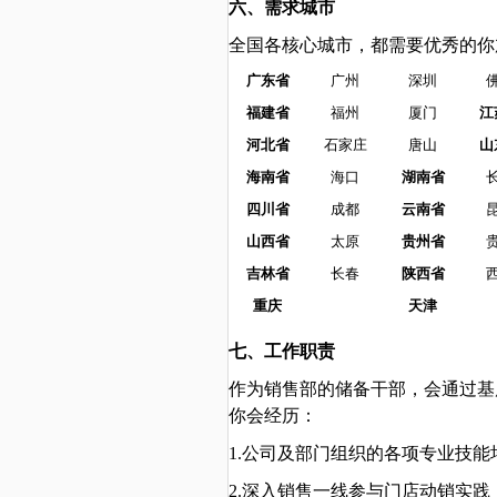
六、
需求城市
全国各核心城市，都需要优秀的你
广东省
广州
深圳
福建省
福州
厦门
江
河北省
石家庄
唐山
山
海南省
海口
湖南省
四川省
成都
云南省
山西省
太原
贵州省
吉林省
长春
陕西省
重庆
天津
七、工作职责
作为销售部的储备干部，会通过基
你会经历：
1.公司及部门组织的各项专业技
2.深入销售一线参与门店动销实