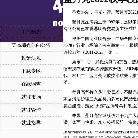
不负热爱，与光同行。蓝月亮
2
022
蓝月亮品牌诞生于
1992年，是
有限公司已在香港联合交易所主板成功
工作动态
根据中国商业联合会、中华全国商
美高梅娱乐的公告
2020）行业市场综合占有率第一； 根
连续11年（2011-2021）第一。
政策法规
秉承
“一心一意做洗涤”的宗旨，蓝
缩型洗衣液”的两次跨越式升级。200
下载专区
代；2015年，蓝月亮突破技术难关，
革。
在线调查
蓝月亮坚持立足消费需求，不断完
就业市场
家居清洁护理三大品类的多元化产品组
氨基酸洗手露及“天露”品牌餐具和果
就业管理
未来，蓝月亮将继续致力于为广大
就业指导
适、体面与快乐。
202
2
校招起航，快来
j
根据中国商业联合会、中华全国商业信息中心对全国
统计：蓝月亮洗衣液连续
1
2
年（
2009-20
20
）荣列同类