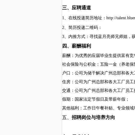
三、应聘通道
1、在线投递简历地
址：
http://talent.bl
2、
简历投递二维码：
3、内推方式：寻找蓝月亮师兄师姐，
四、薪酬福利
薪酬：为优秀的应届毕业生提供富有竞
社会保险与公积金：五险一金（养老保
户口：公
司为
储干
解决
广州总部和各大
住房：公司为广州总部和各大工厂员工
交通：公司为广州总部和各大工厂员工
假期：国家法定节假日及带薪年假；
其他福利：工作日午餐补贴、
专业领域
五、
招聘岗位
与培养方向