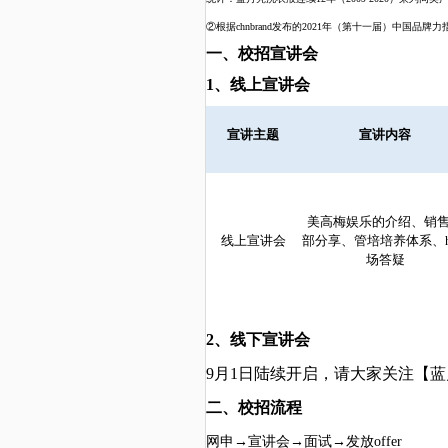
②
根据
chnbrand发布的202
1
年（第十一届）中国品牌力
一、
校招宣讲会
1
、线上宣讲会
宣讲主题
宣讲内容
美高梅娱乐的介绍、
销
线上宣讲会
部
分享、管培培养体系、h
场答疑
2、线下宣讲会
9月
1
日陆续开启，请大家关注【蓝
二、校招
流程
网申
→宣讲会→面试→发放offer