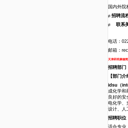
国内外院校2
ø
招聘流
ø
联系
电话：022
邮箱：
re
天津药明康德简
招聘部门
【部门介
idsu
（in
成化学和
良好的安
电化学、
设计、人
招聘职位
适合专业