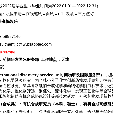
022届毕业生（毕业时间为2022.01.01—2022.12.31）
程
：
职位申请→在线笔试→面试→offer发放→三方签订
美高梅娱乐
-59987146
cruitment_tj@wuxiapptec.com
历投递二维码
：药物研发国际服务部 工作地点：天津
绍】
ternational discovery service unit, 药物研发国际服务部），
拥
药物化学经验积淀，为全球小分子化学创新药物发现赋能。拥有
全管控系统。除具备常规的合成化学和药物化学能力和技术，还拥有ol
光化学、催化剂筛选、酶催化、流体化学、发现工艺化学等全球
工智能辅助有机合成路线设计等新技术研发，引领药物发现新趋
（合成类）：有机合成研究员（本科、硕士）、有机合成高级研
：化学相关专业即可，包括但不局限于有机化学、合成与天然药