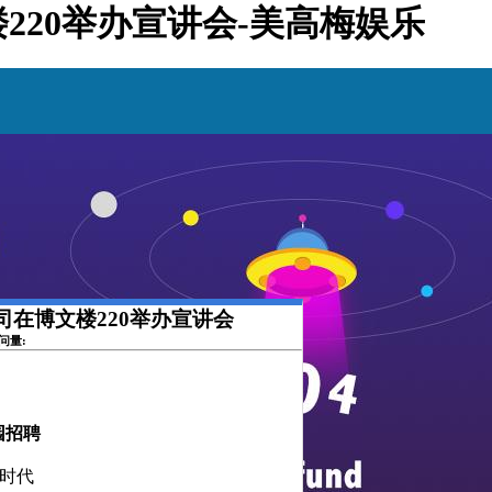
楼220举办宣讲会-美高梅娱乐
公司在博文楼220举办宣讲会
访问量:
园招聘
时代