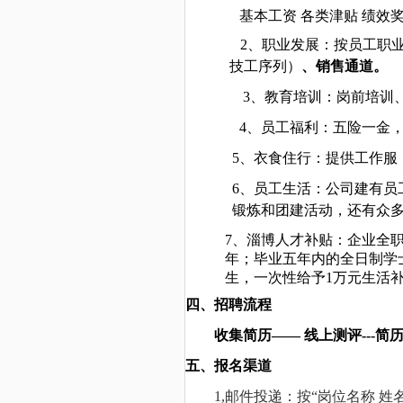
基本工资 各类津贴 绩效
2
、职业发展：按员工职
技工序列）
、销售通道。
3
、教育培训：岗前培训
4
、员工福利：五险一金
5
、衣食住行：提供工作服
6
、员工生活：公司建有员
锻炼和团建活动，还有众
7
、淄博人
才补贴：企业全职
年；毕业五年内的全日制学士
生，一次性给予1万元生活
四、招聘流程
收集简历—— 线上测评---简历
五、报名渠道
1,
邮件投递：按“岗位名称 姓