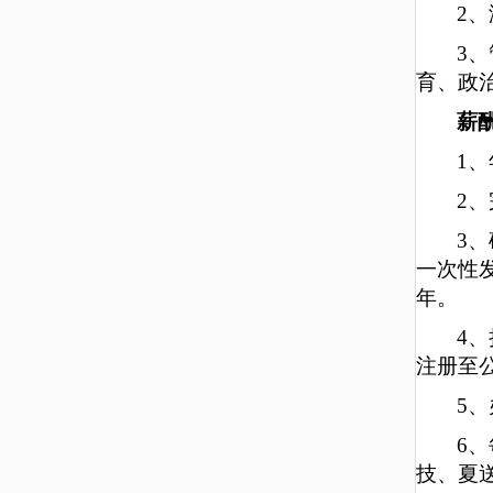
2、
3、
育
、
政
薪
1
、
2
3、
一次性
年。
4
、
注册至公
5
6
技、夏