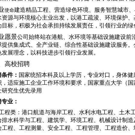
业
建造精品工程、营造绿色环境、服务智慧城市
、
使命
水资源与环境核心主业出发，以港工疏浚、环境保护、
为目标，积极为社会承担持续发展责任，引领行业的绿
业愿景
公司始终站在港航、水环境等基础设施建设前
球提供集成式、全产业链、综合性基础设施建设服务。
色发展理念，以科技进步引领行业发展。
、高校招聘
聘条件
：
国家统招本科及以上学历，专业对口，身体健
识，适应施工企业工作环境和要求，国家
重点大学（国
士研究生
优先录用
聘专业
：
工程类：港口航道与海岸工程
、
水利水电工程
、
土木
给排水科学与工程
、
建筑学
、
环境工程
、
机械设计制造
绘工程
、
工程测量、
安全工程
、
工程管理
、
工程造价
、