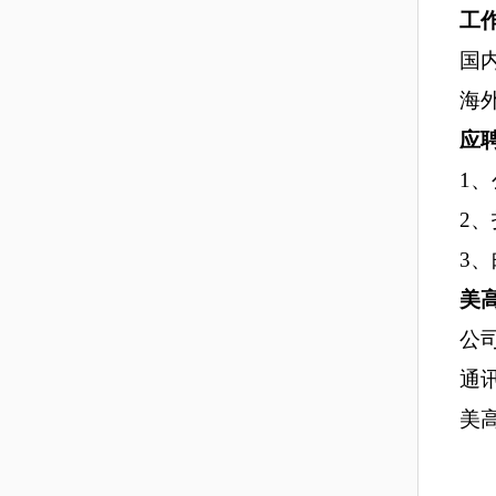
工
国
海
应
1
2、
3、
美
公
通
美