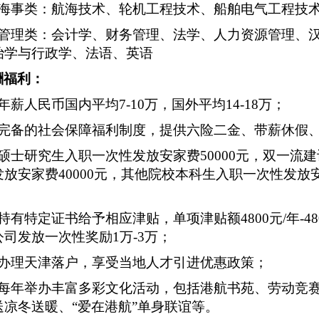
海事类：
航海技术、轮机
工程技术
、船舶电气
工程技
管理类：会计学
、
财务管理
、
法学
、
人力资源管理
、
治学与行政学
、
法语
、
英语
酬福利
：
年薪人民币
国内
平均
7-10万，国外平均14-18万；
、完备的社会保障福利制度，
提供
六险二金
、
带薪
休假
硕士研究生
入职
一次性发放安家费
50000元，双一流建
发放安家费
40000元，其他院校本科生
入职
一次性发放
持有特定证书给予相应津贴，单项津贴额
4800元/年
司发放一次性奖励1万-3万；
、办理天津落户，享受当地人才引进优惠政策；
、每年举办丰富多彩文化活动，包括港航书苑、劳动竞
送凉冬送暖、“爱在港航”单身联谊等。