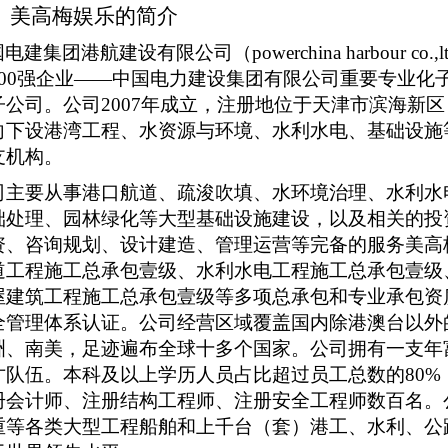
、美高梅娱乐的简介
国电建集团港航建设有限公司（
powerchina harbo
500强企业——中国电力建设集团有限公司重要专业化
子公司。
公司
2007年成立，
注册地位于天津市滨海新区
向下设港湾工程、水资源与环境、水利水电、基础设施
支机构。
司主要从事港口航道、疏浚吹填、水环境治理、水利水
础处理、园林绿化等大型基础设施建设，以及相关的投
资、咨询规划、设计建造、管理运营等完备的服务美高
道工程施工总承包壹级、水利水电工程施工总承包壹级
屋建筑工程施工总承包壹级等多项总承包和专业承包资
全管理体系认证。公司经营区域覆盖国内除港澳台以外
洲、南美，足迹遍布全球十多个国家。公司拥有一支年
才队伍。本科及以上学历人员占比超过员工总数的
8
0
册
会计师、
注册
结构工程师、
注册
安全工程师数百名。
重等各类大型工程船舶和上千台（套）港工、水利、公