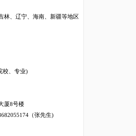
吉林、辽宁、海南、
新疆
等地区
院校、专业)
大厦
8号楼
13682055174（张先生)