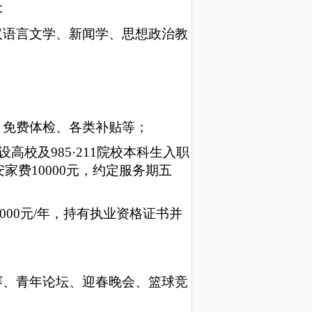
术
汉语言文学
、
新闻学
、
思想政治教
、免费体检
、各类补贴等
；
设高校及985·211院校本科生
入职
安家费
10000元，
约定
服务期五
-48000元/年，持有执业资格证书并
赛、青年论坛、迎春晚会、篮球竞