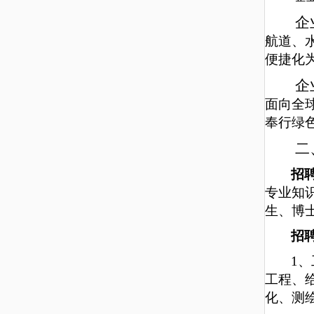
企
航道、
便捷化
企
面向全
奉行绿
二
招
专业知
生、博
招
1、
工程
、
化
、
测