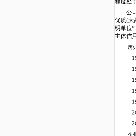
程度处
公
优质(大
明单位
主体信用
历
企