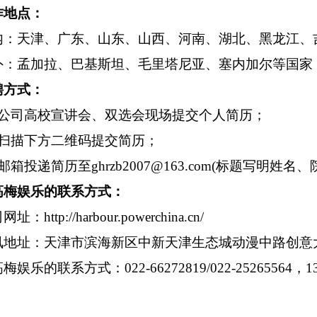
作地点：
内：天津、广东、山东、山西、河南、湖北、黑龙江、
外：
孟加拉、巴基斯坦、毛里塔尼亚、
塞内加尔等国家
聘
方式
：
、公司高校
宣讲
会、双选会
现场
提交个人简历；
扫描下方二维码提交简历；
邮箱投递简历至
ghrzb2007@163.com
(标题写明姓名、
高梅娱乐的联系方式
：
司网址：
http://harbour.powerchina.cn/
讯地址：天津市滨海新区中新天津生态城动漫中路创意
高梅娱乐的联系方式：
022-66272819
/022-25265564，