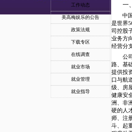
一
工作动态
中
美高梅娱乐的公告
是世界
政策法规
司控股
业务方
下载专区
经营分
在线调查
公
路、基
就业市场
提供投
就业管理
口与航
级、房
就业指导
健康安
洲、非
硬的人
师、
注
斗、起