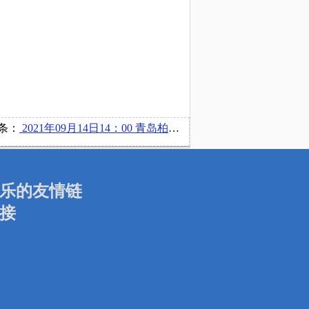
条：
2021年09月14日14：00 青岛柏正商业管理有限公司在博文楼220举办宣讲会
乐的友情链
接