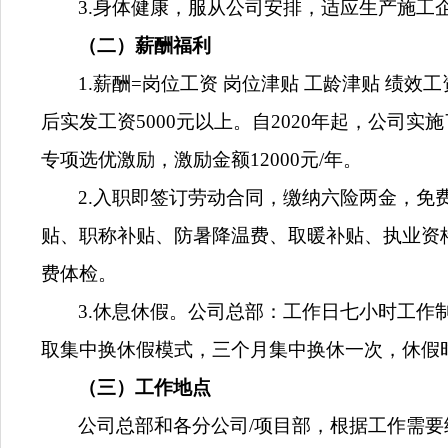
3.身体健康，服从公司安排，适应生产施工
（二）薪酬福利
1.
薪酬
=岗位工资 岗位津贴 工龄津贴 绩效
后实发工资5000元以上。自2020年起，公司
专项选优激励，激励金额12000元/年。
2.入职即签订劳动合同，缴纳六险两金，
免
贴、职称补贴
、
防暑降温费、取暖补贴、执业资
费体检。
3.休息休假。公司总部：工作日七小时工作
取集中换休假模式，三个月集中换休一次，休假时间
（三）
工作地点
公司总部和各分公司
/项目部，
根据工作需要